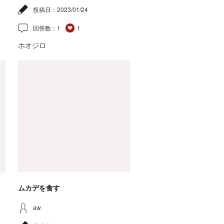
投稿日：
2023/01/24
回答数：
1
1
ホオジロ
ムカデを食す
aw