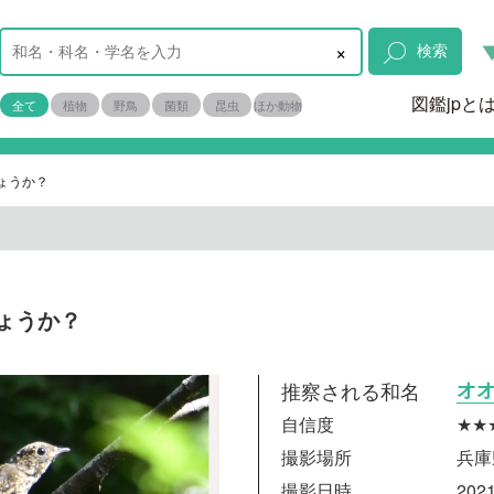
×
検索
図鑑jpと
全て
植物
野鳥
菌類
昆虫
ほか動物
ょうか？
ょうか？
推察される和名
オ
自信度
★★
撮影場所
兵庫
撮影日時
2021