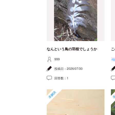
なんという鳥の羽根でしょうか
こ
999
投稿日：
2026/07/30
回答数：
1
未解決
未