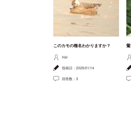
このカモの種名わかりますか？
鶯
Hal
投稿日：
2026/01/14
回答数：
3