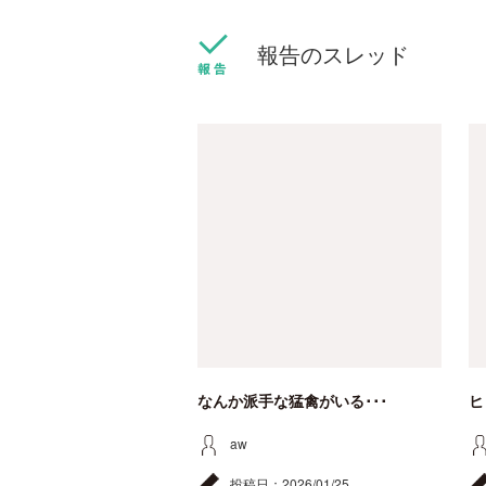
報告のスレッド
なんか派手な猛禽がいる･･･
ヒ
aw
投稿日：
2026/01/25