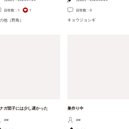
回答数：
1
1
回答数：
0
キョウジョシギ
の他（野鳥）
ナガ団子には少し遅かった
巣作り中
aw
aw