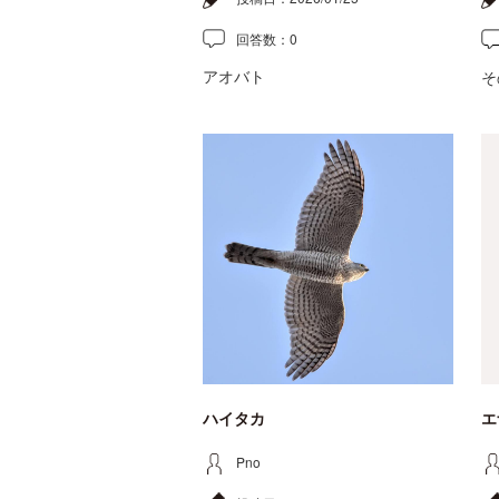
回答数：
0
アオバト
そ
ハイタカ
エ
Pno