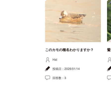
このカモの種名わかりますか？
鶯
Hal
投稿日：
2026/01/14
回答数：
3