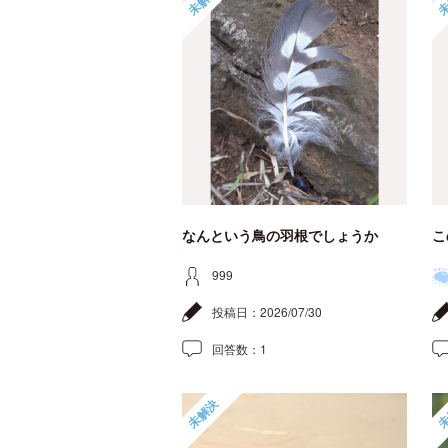
未解決
未
なんという鳥の羽根でしょうか
こ
999
投稿日：
2026/07/30
回答数：
1
未解決
未