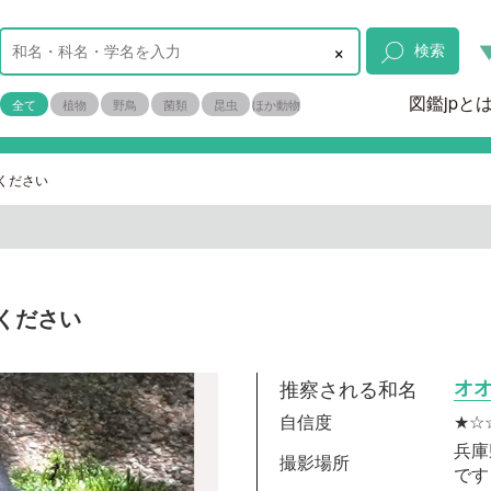
×
検索
図鑑jpと
全て
植物
野鳥
菌類
昆虫
ほか動物
ください
ください
推察される和名
オ
自信度
★☆
兵庫
撮影場所
です