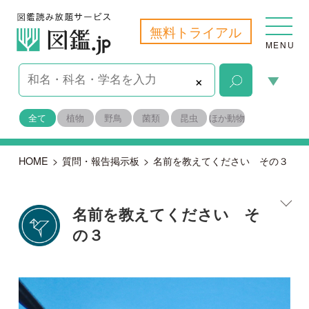
無料トライアル
MENU
×
全て
植物
野鳥
菌類
昆虫
ほか動物
HOME
>
質問・報告掲示板
>
名前を教えてください その３
名前を教えてください そ
の３