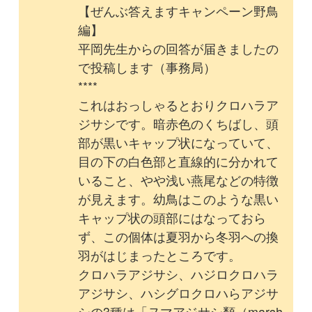
羽がはじまったところです。
クロハラアジサシ、ハジロクロハラ
アジサシ、ハシグロクロハらアジサ
シの3種は「ヌマアジサシ類（marsh
terns）」と総称され、淡水の沼沢地
で繁殖します。ただし日本では3種と
も繁殖せず、数の少ない通過鳥で
す。コアジサシのように空中の一点
でホバリングして真下の水面にダイ
ビングして魚を捕るのではなく、多
くの場合飛びながらゆるやかに降下
して餌の生き物（昆虫が主だそうで
す）をすくい取る行動をしますの
で、遠目に見てもヌマアジサシ類だ
ろうとわかることがあります。
2017年09月23日
4