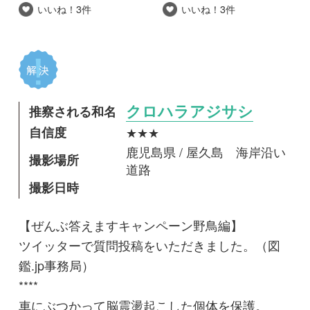
自信度
★★★
鹿児島県 / 屋久島 海岸沿い
撮影場所
道路
撮影日時
【ぜんぶ答えますキャンペーン野鳥編】
ツイッターで質問投稿をいただきました。（図
鑑.jp事務局）
****
車にぶつかって脳震盪起こした個体を保護。
車と猫にやられない場所に移動させた。
クロハラアジサシの幼鳥では？
図鑑.jp事務局
投稿日
2017年09月22日
最終更新日
2019年03月04日
閲覧数
2,537 Views