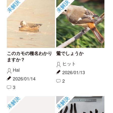
2025/11/20
2
0
もっとみる
報告のスレッド
なんか派手な猛禽がい
ヒドリガモ×オナガガモ