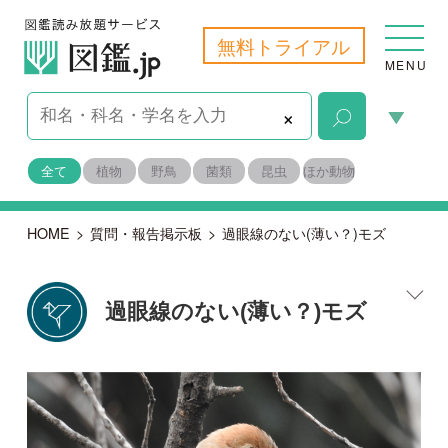
無料トライアル
MENU
×
全て
植物
野鳥
菌類
昆虫
ほか動物
HOME
>
質問・報告掲示板
>
過眼線のない(薄い？)モズ
過眼線のない(薄い？)モズ