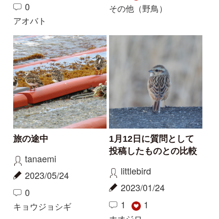
巣作り中
ムカデを食す
aw
aw
2021/03/28
2021/03/14
0
0
シジュウカラ
モズ
もっとみる
解決済みのスレッド