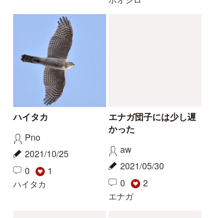
解決
解決
なんという鳥でしょう
ノスリかと思ったけ
か？
ど...何鳥?
少年Z
しょぐぽ
2026/03/23
2026/03/07
3
2
イナバヒタキ
チュウヒ
解決
解決