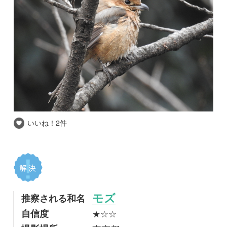
いいね！
2件
推察される和名
モズ
自信度
★☆☆
撮影場所
東京都
撮影日時
2018-02-03
パッと見たときに、過眼線のないのっぺりと赤
茶一色の顔に見えたモズがいました。若鳥でし
ょうか。また、雌雄どちらでしょうか。よろし
くお願いいたします。