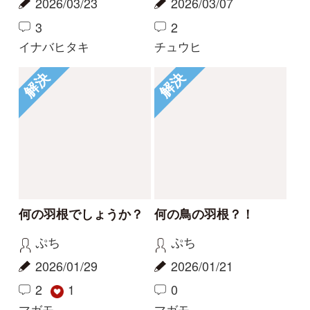
Tweets by i_zukanjp