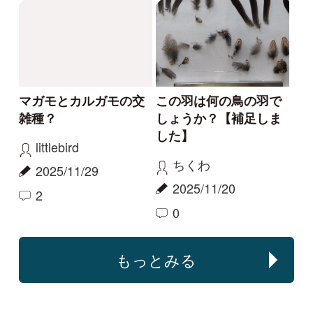
る･･･
Elinor
aw
2024/01/24
2026/01/25
1
1
0
その他（野鳥）
アオバト
旅の途中
1月12日に質問として
投稿したものとの比較
tanaemi
littlebird
2023/05/24
2023/01/24
0
1
1
キョウジョシギ