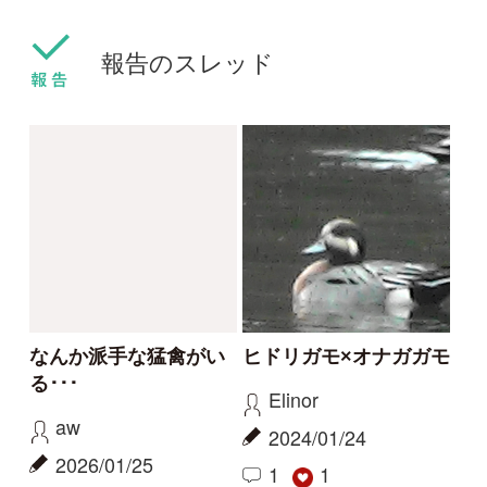
ホオジロ
ハイタカ
エナガ団子には少し遅
かった
Pno
aw
2021/10/25
2021/05/30
0
1
0
2
ハイタカ
エナガ