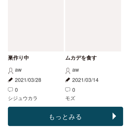
何の羽根でしょうか？
何の鳥の羽根？！
ぷち
ぷち
2026/01/29
2026/01/21
2
1
0
マガモ
マガモ
解決
解決
ホオジロ♀でしょう
教えてください
か？
のび太
ツートン
2025/04/17