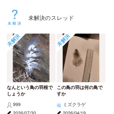
未解決
未解決
何の鳥の羽か知りたい
サシバでしょうか？
です
ya
Ayuhei
2026/03/09
2026/04/19
2
1
0
未解決
未解決