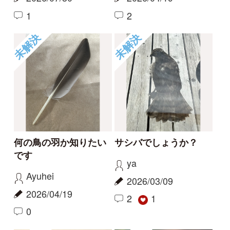
このカモの種名わかり
鶯でしょうか
ますか？
ヒット
Hal
2026/01/13
2026/01/14
2
3
未解決
未解決
マガモとカルガモの交
この羽は何の鳥の羽で
雑種？
しょうか？【補足しま
した】
littlebird
ちくわ
2025/11/29