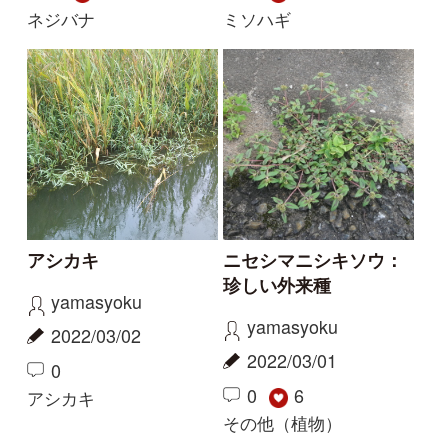
2022/03/01
0
0
6
アシカキ
その他（植物）
こんな時期に咲きまし
マザーリーフ セイロ
た
ンベンケイソウ
Elinor
haru
2022/01/02
2022/01/01
2
4
0
1
アリアケスミレ
その他（植物）