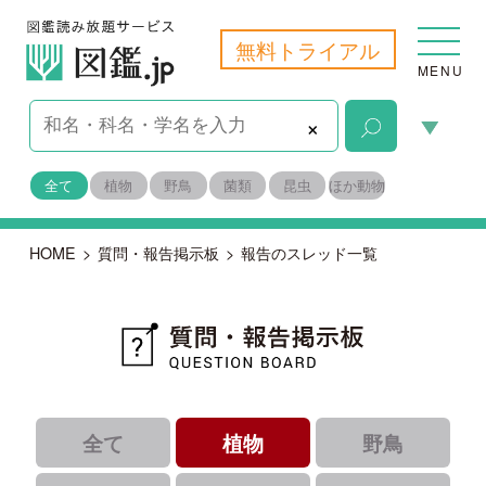
無料トライアル
MENU
×
全て
植物
野鳥
菌類
昆虫
ほか動物
HOME
>
質問・報告掲示板
>
報告のスレッド一覧
全て
植物
野鳥
菌類
昆虫
ほか動物
｜
｜
｜
すべて
未解決
報告
｜
｜
解決済み
識者コメントあり