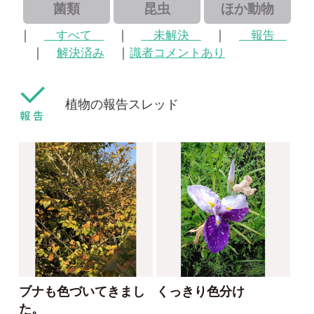
植物の報告スレッド
ブナも色づいてきまし
くっきり色分け
た。
tanaemi
ゴンちゃん
2022/09/22
2022/10/29
0
1
0
1
ハナショウブ
ブナ