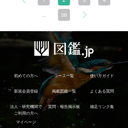
利用規約
有料会員利用規約
お問い合わせ
プライバ
｜
｜
｜
シーについて
特定商取引法に基づく表示
運営会社
インプレスグル
｜
｜
ープ
Copyright ©2016 Yama-kei Publishers co.,Ltd.
An impress Group Company. All rights reserved.