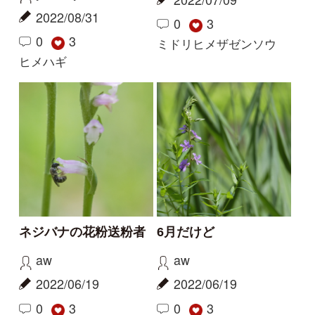
ネジバナの花粉送粉者
6月だけど
aw
aw
2022/06/19
2022/06/19
0
3
0
3
ネジバナ
ミソハギ
アシカキ
ニセシマニシキソウ：
珍しい外来種
yamasyoku
yamasyoku
2022/03/02