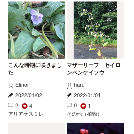
変なツクシ
初めて見た植物
aw
定年おじいさん
2021/11/28
2021/11/02
0
4
0
2
イヌスギナ
ソウシシヨウニンジン
1
2
3
4
...
38