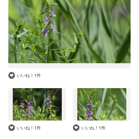
いいね！
1件
いいね！
1件
いいね！
1件
推察される和名
ミソハギ
自信度
★☆☆
撮影場所
神奈川県 / 座間市