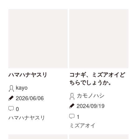
センボンヤリ
タマザキフタバムグラ
カリガネソウ❓
ツチアケビは被食散布
ゴンちゃん
yamasyoku
2023/09/15
2023/09/08
2
2
0
1
カリガネソウ
ツチアケビ