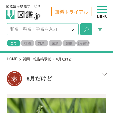
無料トライアル
MENU
×
全て
植物
野鳥
菌類
昆虫
ほか動物
HOME
>
質問・報告掲示板
>
6月だけど
6月だけど