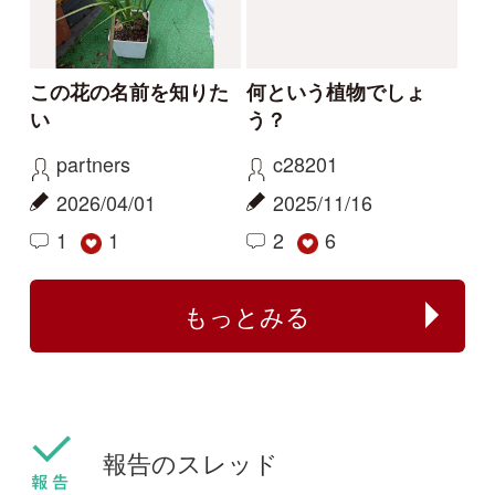
ちらでしょうか。
kayo
カモノハシ
2026/06/06
2024/09/19
0
1
ハマハナヤスリ
ミズアオイ
センボンヤリが咲きま
フタバムグラ属の外来
した
種
ねこねこ
yamasyoku
2024/03/30
2024/03/28
0
0