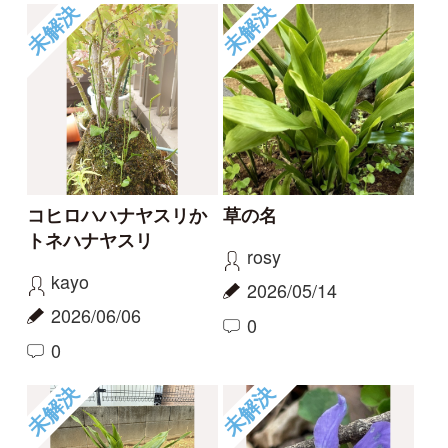
草の名
スミレの名前、教えて
ください
rosy
タテシナコト
2026/05/14
2026/04/20
1
1
未解決
未解決
この花の名前を知りた
何という植物でしょ
い
う？
partners
c28201