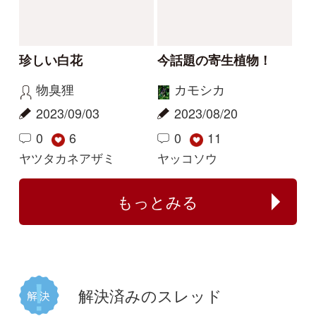
この花の写真を教えて
花の名前を教えてくだ
ください
さい
レザン
yoshim
2026/04/19
2025/07/11
2
1
1
タチガシワ
キツリフネ
解決
解決
植物の名前が分かる方
何のイチゴでしょう
教えてください。
か？
じゃがぽてこ
buntama