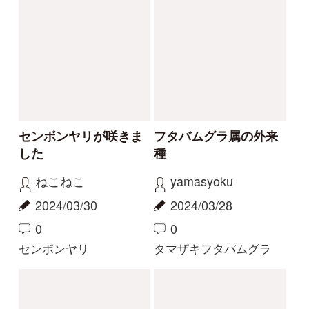
珍しい白花
今話題の寄生植物！
物臭狸
カモシカ
2023/09/03
2023/08/20
0
6
0
11
ヤツタカネアザミ
ヤッコソウ
もっとみる
解決済みのスレッド
解決
解決