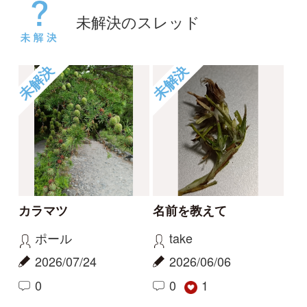
未解決
未解決
コヒロハハナヤスリか
草の名
トネハナヤスリ
rosy
kayo
2026/05/14
2026/06/06
0
0
未解決
未解決