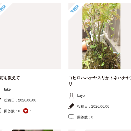
解決
未解決
前を教えて
コヒロハハナヤスリかトネハナヤ
リ
take
kayo
投稿日：
2026/06/06
投稿日：
2026/06/06
回答数：
0
1
回答数：
0