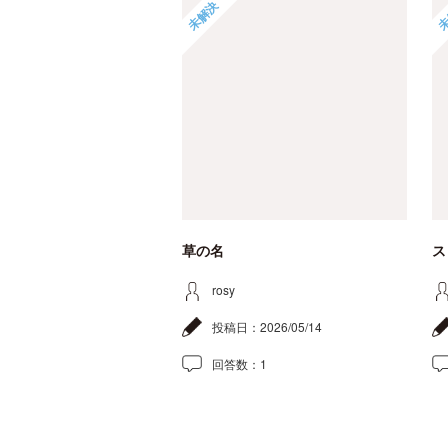
未解決
未
草の名
ス
rosy
投稿日：
2026/05/14
回答数：
1