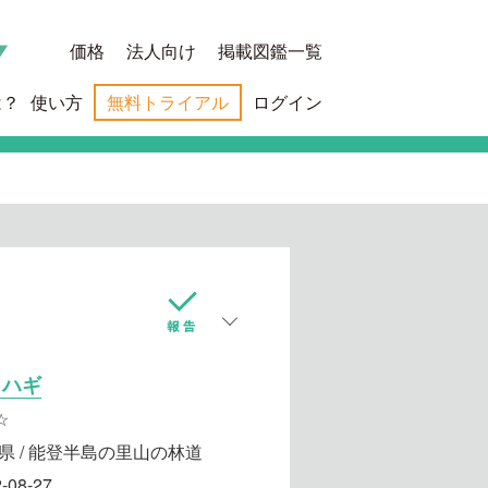
価格
法人向け
掲載図鑑一覧
は？
使い方
無料トライアル
ログイン
メハギ
☆
県 / 能登半島の里山の林道
-08-27