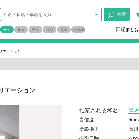
×
検索
図鑑jpと
全て
植物
野鳥
菌類
昆虫
ほか動物
リエーション
リエーション
推察される和名
ヒ
自信度
★★
撮影場所
石川
撮影日時
2022