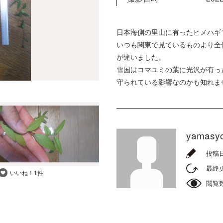
日本海側の里山に有ったヒメハギ
いつも関東で見ているものより全
が違いました。
雪国はコマユミの葉に光沢が有っ
守られている影響なのかも知れま
yamasy
投稿
最終
いいね！
1件
閲覧