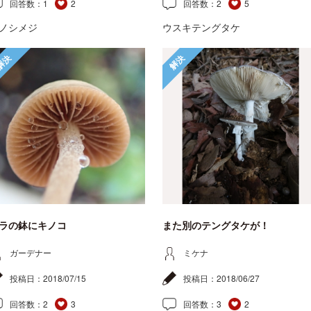
回答数：
1
2
回答数：
2
5
ノシメジ
ウスキテングタケ
解決
解決
ラの鉢にキノコ
また別のテングタケが！
ガーデナー
ミケナ
投稿日：
2018/07/15
投稿日：
2018/06/27
回答数：
2
3
回答数：
3
2