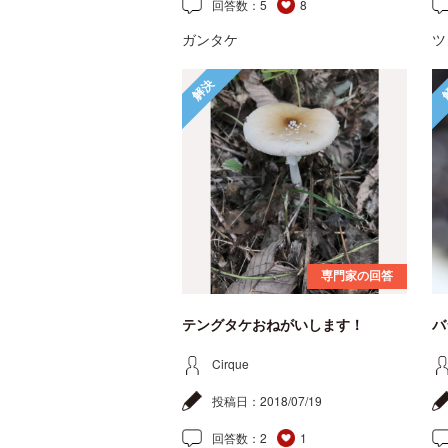
回答数：
5
8
ガンタケ
ツ
解決
専門家の回答
テングタケおねがいします！
バ
Cirque
投稿日：
2018/07/19
回答数：
2
1