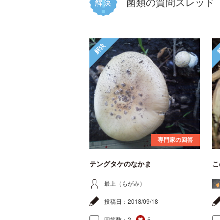
菌類の質問スレッド
解決
専門家の回答
テングタケのなかま
こ
最上（もがみ）
投稿日：
2018/09/18
回答数：
2
5