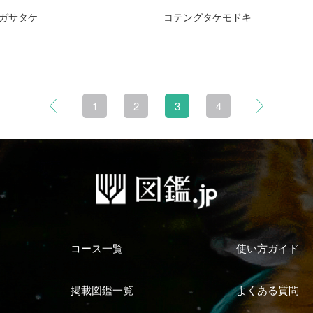
ガサタケ
コテングタケモドキ
1
2
3
4
コース一覧
使い方ガイド
掲載図鑑一覧
よくある質問