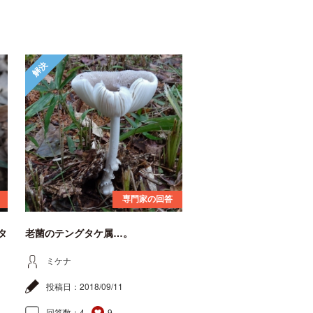
解決
専門家の回答
タ
老菌のテングタケ属…。
ミケナ
投稿日：
2018/09/11
回答数：
4
9