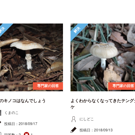
解決
解決
専門家の回答
専門家の回答
のキノコはなんでしょう
よくわからなくなってきたテング
ケ
くまのこ
にしどこ
投稿日：
2018/09/17
投稿日：
2018/09/13
回答数：
2
1