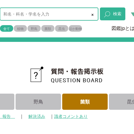
×
検索
図鑑jpと
全て
植物
野鳥
菌類
昆虫
ほか動物
野鳥
菌類
昆
｜
｜
報告
解決済み
識者コメントあり