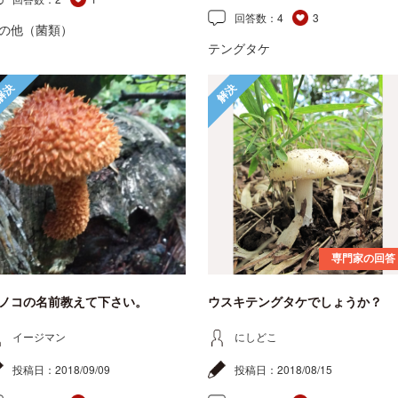
回答数：
4
3
の他（菌類）
テングタケ
解決
解決
専門家の回答
ノコの名前教えて下さい。
ウスキテングタケでしょうか？
イージマン
にしどこ
投稿日：
2018/09/09
投稿日：
2018/08/15