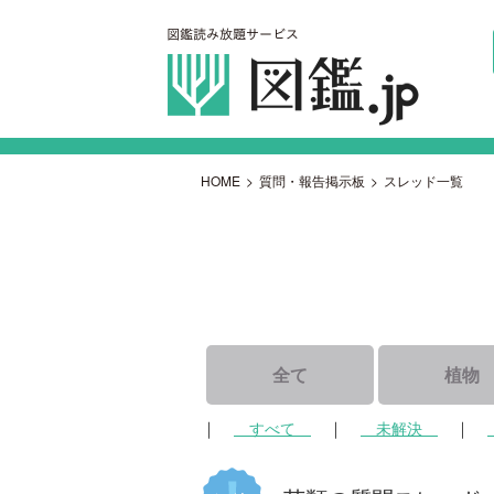
HOME
>
質問・報告掲示板
>
スレッド一覧
全て
植物
｜
｜
｜
すべて
未解決