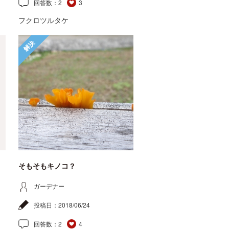
回答数：
2
3
フクロツルタケ
解決
そもそもキノコ？
ガーデナー
投稿日：
2018/06/24
回答数：
2
4