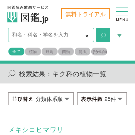
無料トライアル
MENU
×
全て
植物
野鳥
菌類
昆虫
ほか動物
検索結果：
キク科の植物一覧
メキシコヒマワリ
Tithonia rotundifolia
学名：