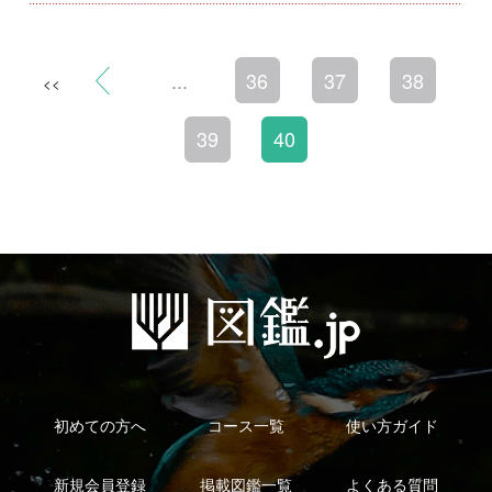
利用規約
有料会員利用規約
お問い合わせ
プライバ
｜
｜
｜
シーについて
特定商取引法に基づく表示
運営会社
インプレスグル
｜
｜
ープ
Copyright ©2016 Yama-kei Publishers co.,Ltd.
An impress Group Company. All rights reserved.