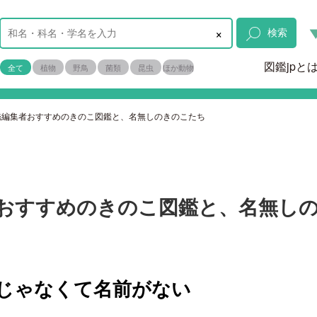
×
検索
図鑑jpと
全て
植物
野鳥
菌類
昆虫
ほか動物
鑑編集者おすすめのきのこ図鑑と、名無しのきのこたち
おすすめのきのこ図鑑と、名無し
じゃなくて名前がない