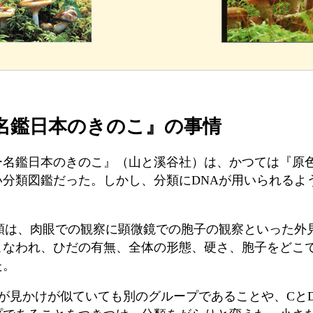
名鑑日本のきのこ』の事情
ー名鑑日本のきのこ』（山と溪谷社）は、かつては『原
い分類図鑑だった。しかし、分類に
DNA
が用いられるよ
類は、肉眼での観察に顕微鏡での胞子の観察といった外
こなわれ、ひだの有無、全体の形態、硬さ、胞子をどこ
た。
が見かけが似ていても別のグループであることや、
C
と