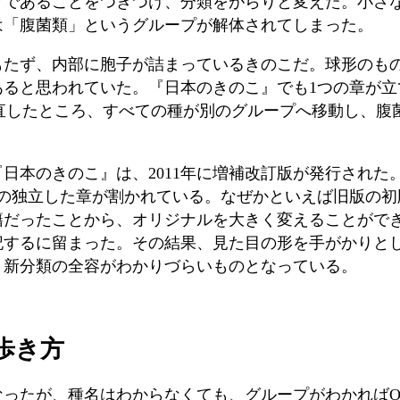
プであることをつきつけ、分類をがらりと変えた。小さ
は「腹菌類」というグループが解体されてしまった。
もたず、内部に胞子が詰まっているきのこだ。球形のも
あると思われていた。『日本のきのこ』でも
1
つの章が立
直したところ、すべての種が別のグループへ移動し、腹
『日本のきのこ』は、
2011
年に増補改訂版が発行された
の独立した章が割かれている。なぜかといえば旧版の初
籍だったことから、オリジナルを大きく変えることがで
記するに留まった。その結果、見た目の形を手がかりと
、新分類の全容がわかりづらいものとなっている。
歩き方
なったが、種名はわからなくても、グループがわかれば