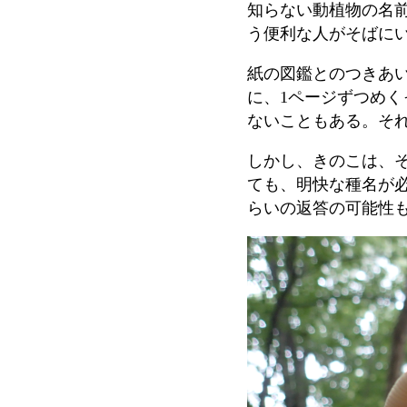
知らない動植物の名
う便利な人がそばに
紙の図鑑とのつきあ
に、
1
ページずつめく
ないこともある。そ
しかし、きのこは、
ても、明快な種名が
らいの返答の可能性