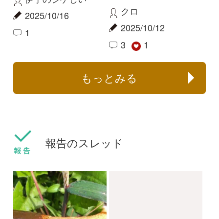
この季節にアミガサタ
名前を教えてください
ケ？
medaka
Elinor
2022/12/30
2023/12/08
1
2
1
ヒラタケ
スッポンタケ
沢近くのミズナラ、ト
北海道登別市で大量発
チなどの林下で。
生