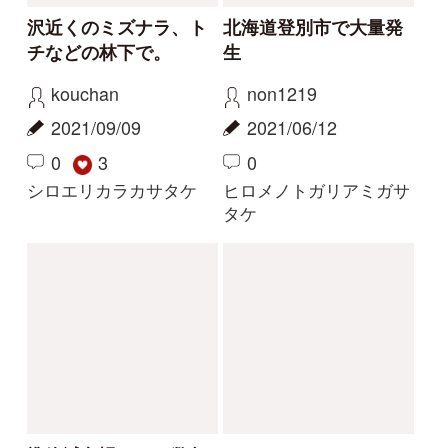
2026/05/03
2025/09/14
2
1
イヌセンボンタケ
ベニウスタケ
解決
解決
名前を教えてください
キノコの傘にキノコが
生えた
たかちやん
mitsuru.w
2024/07/12
2024/06/23
1
2
ツノマタタケ
ヤグラタケ