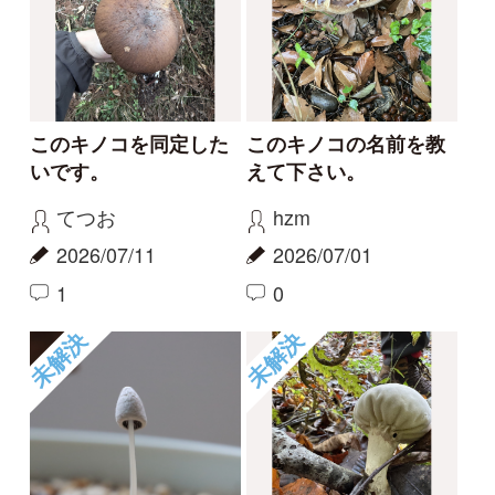
2026/04/05
0
1
未解決
未解決
枯れ木に生えたキノコ
菌類でしょうか？
です。同定をお願いし
poco
ます。
2025/10/21
mitsuru.w
0
2025/10/26
0
未解決
未解決