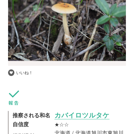
いいね！
推察される和名
カバイロツルタケ
自信度
★☆☆
北海道 / 北海道旭川市東旭川
撮影場所
町
撮影日時
2016-09-04
きれいだけどカバイロツルタケにしてはやや色
が薄いかも