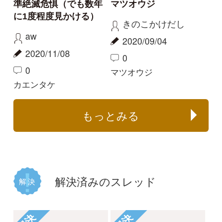
解決
解決
実家に生えたきのこに
ルリハツタケと同定し
ついて
てよいでしょうか
あんず
mitsuru.w
2024/06/03
2023/11/01
2
0
クジラタケ
ルリハツタケ
解決
解決