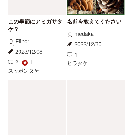
カエンタケ
もっとみる
解決済みのスレッド
解決
解決
名前をおしえて
アンズタケ？
コーヒーまめ
樫山69