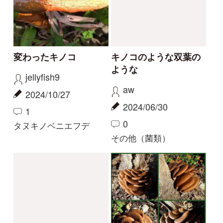
kouchan
non1219
2021/09/09
2021/06/12
0
3
0
シロエリカラカサタケ
ヒロメノトガリアミガサ
タケ
準絶滅危惧（でも数年
マツオウジ
に1度程度見かける）
きのこかけだし
aw
2020/09/04
2020/11/08
0
0
マツオウジ