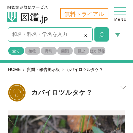
無料トライアル
MENU
×
全て
植物
野鳥
菌類
昆虫
ほか動物
HOME
>
質問・報告掲示板
>
カバイロツルタケ？
カバイロツルタケ？