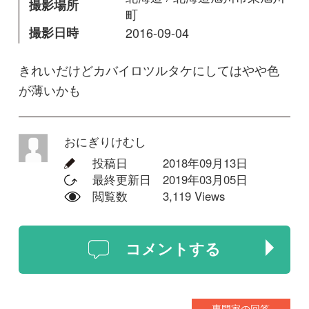
おにぎりけむし
投稿日
2018年09月13日
最終更新日
2019年03月05日
閲覧数
3,119 Views
コメントする
専門家の回答
吹春先生(千葉中博)
担当の吹春でございます．
カバイロツルタケは難しいですね．
今回のものは，色が鮮やかすぎる点
で，はてな，と思われたのかもしれ
ませんね．しかし，わたしも，これ
はカバイロツルタケでよいとおもい
ます．