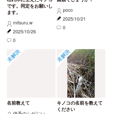
変わったキノコ
キノコのような双葉の
ような
jellyfish9
aw
2024/10/27
2024/06/30
1
0
タヌキノベニエフデ
その他（菌類）