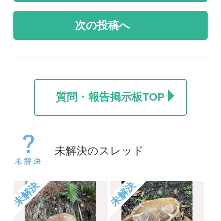
このキノコを同定した
このキノコの名前を教
いです。
えて下さい。
てつお
hzm
2026/07/11
2026/07/01
1
0
未解決
未解決
名前を教えて頂けると
肉まんのようなキノコ
幸いです
きのこニュービー
caesaru
2025/11/03