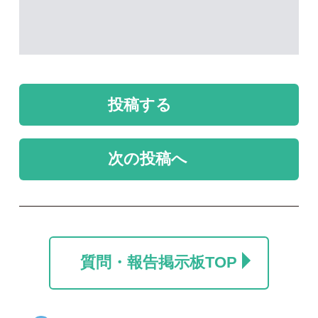
未解決のスレッド
未解決
未解決
このキノコを同定した
このキノコの名前を教
いです。
えて下さい。
てつお
hzm
2026/07/11
2026/07/01
1
0
未解決
未解決