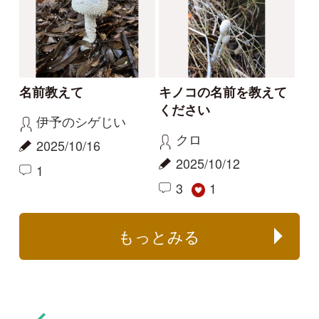
aw
2024/10/27
2024/06/30
1
0
タヌキノベニエフデ
その他（菌類）
この季節にアミガサタ
名前を教えてください
ケ？
medaka
Elinor
2022/12/30
2023/12/08
1
2
1
ヒラタケ
スッポンタケ