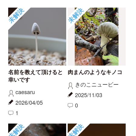
枯れ木に生えたキノコ
菌類でしょうか？
です。同定をお願いし
poco
ます。
2025/10/21
mitsuru.w
0
2025/10/26
0
未解決
未解決
名前教えて
キノコの名前を教えて
ください
伊予のシゲじい
クロ
2025/10/16
2025/10/12
1