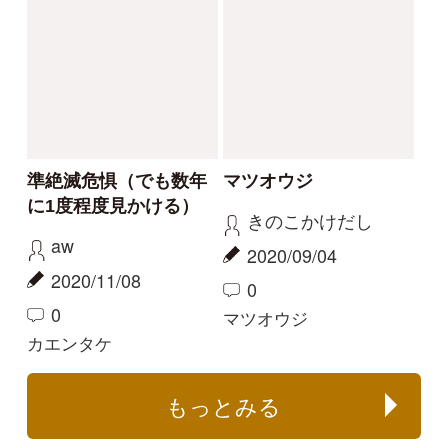
名前を教えてください
キノコの傘にキノコが
生えた
たかちやん
mitsuru.w
2024/07/12
2024/06/23
1
2
ツノマタタケ
ヤグラタケ
解決
解決
実家に生えたきのこに
ルリハツタケと同定し
ついて
てよいでしょうか
あんず
mitsuru.w