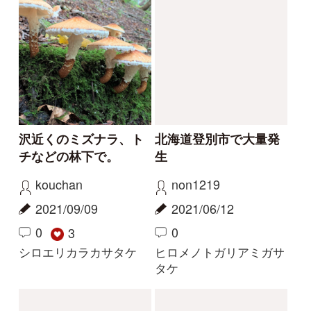
解決
解決
名前をおしえて
アンズタケ？
コーヒーまめ
樫山69
2026/05/03
2025/09/14
2
1
イヌセンボンタケ
ベニウスタケ
解決
解決