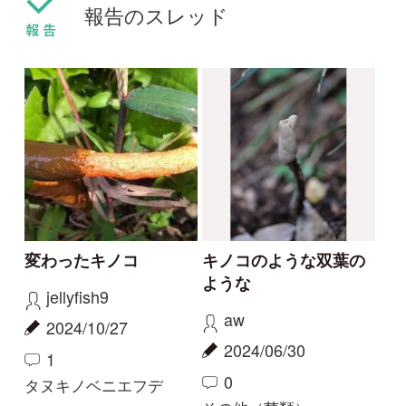
沢近くのミズナラ、ト
北海道登別市で大量発
チなどの林下で。
生
kouchan
non1219
2021/09/09
2021/06/12
0
3
0
シロエリカラカサタケ
ヒロメノトガリアミガサ
タケ