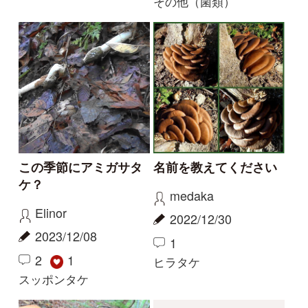
準絶滅危惧（でも数年
マツオウジ
に1度程度見かける）
きのこかけだし
aw
2020/09/04
2020/11/08
0
0
マツオウジ
カエンタケ
もっとみる
解決済みのスレッド