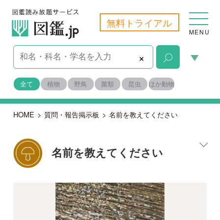
無料トライアル
MENU
×
全て
植物
野鳥
菌類
昆虫
ほか動物
HOME
>
質問・報告掲示板
>
名前を教えてください
名前を教えてください