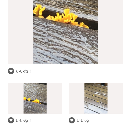
いいね！
いいね！
いいね！
推察される和名
ツノマタタケ
自信度
★★★
撮影場所
東京都 / 練馬区