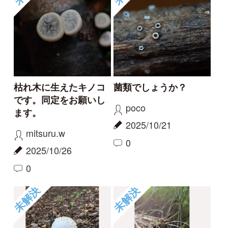
3
1
もっとみる
報告のスレッド
変わったキノコ
キノコのような双葉の
ような
jellyfish9