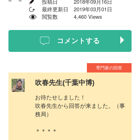
吹春先生(千葉中博)
お待たせしました！
吹春先生から回答が来ました。（事
務局）
＊＊＊＊
担当の吹春でございます．
傘表面が灰色・周辺に条線があり・
いぼを欠く事，柄の表面が白く模様
を欠く事，深い膜質のツボをもって
いるように見える事，などの特徴
で，おっしゃるように，ツルタケで
よいとおもいます．
2018年09月25日