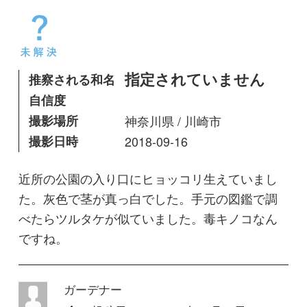
撮影場所
神奈川県 / 川崎市
撮影日時
2018-09-16
近所の公園の入り口にヒョッコリ生えていまし
た。灰色で茎が真っ白でした。手元の図鑑で調
べたらツルタケが似ていました。毒キノコなん
ですね。
ガーデナー
投稿日
2018年09月16日
最終更新日
2019年03月01日
閲覧数
4,460 Views
コメントする
専門家の回答