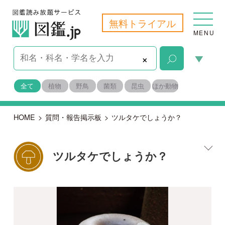
無料トライアル
MENU
×
全て
植物
野鳥
菌類
昆虫
ほか動物
HOME
>
質問・報告掲示板
>
ツルタケでしょうか？
ツルタケでしょうか？