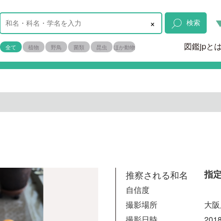
×
検索
図鑑jpと
全て
植物
野鳥
菌類
昆虫
ほか動物
推察される和名
指
自信度
撮影場所
大阪
撮影日時
2018