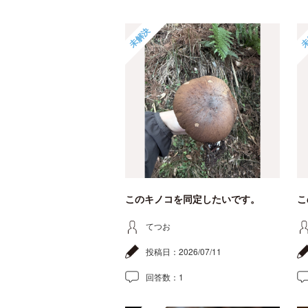
未解決
未
このキノコを同定したいです。
こ
てつお
投稿日：
2026/07/11
回答数：
1