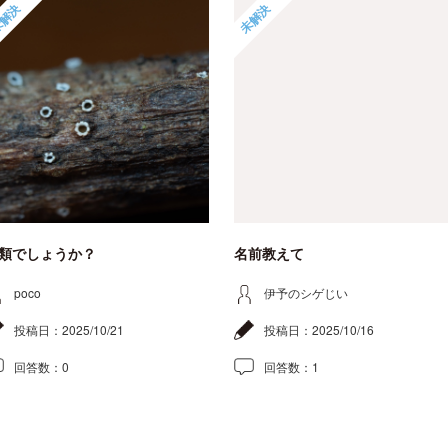
解決
未解決
類でしょうか？
名前教えて
poco
伊予のシゲじい
投稿日：
2025/10/21
投稿日：
2025/10/16
回答数：
0
回答数：
1