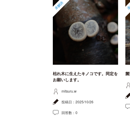
未解決
未
枯れ木に生えたキノコです。同定を
菌
お願いします。
mitsuru.w
投稿日：
2025/10/26
回答数：
0