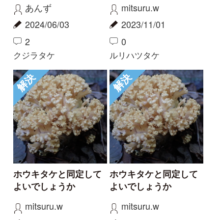
シーについて
特定商取引法に基づく表示
運営会社
インプレスグル
｜
｜
ープ
Copyright ©2016 Yama-kei Publishers co.,Ltd.
An impress Group Company. All rights reserved.