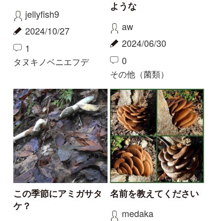
準絶滅危惧（でも数年
マツオウジ
に1度程度見かける）
きのこかけだし
aw
2020/09/04
2020/11/08
0
0
マツオウジ
カエンタケ
もっとみる
解決済みのスレッド
解決
解決