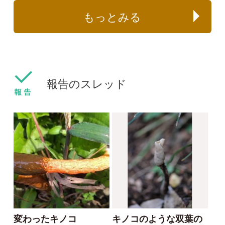
沢近くのミズナラ、ト
北海道登別市で大量発
チなどの林下で。
生
kouchan
non1219
2021/09/09
2021/06/12
0
3
0
シロエリカラカサタケ
ヒロメノトガリアミガサ
タケ