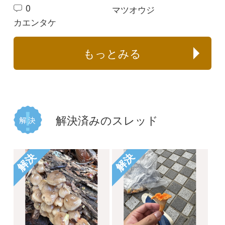
2
0
クジラタケ
ルリハツタケ
解決
解決
ホウキタケと同定して
ホウキタケと同定して
よいでしょうか
よいでしょうか
mitsuru.w
mitsuru.w
2023/11/01
2023/11/01
3
0
トサカホウキタケ
トサカホウキタケ
もっとみる