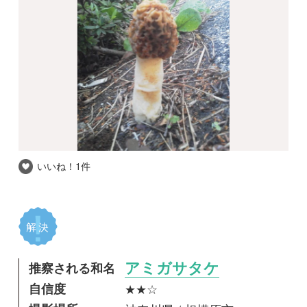
いいね！
1件
推察される和名
アミガサタケ
自信度
★★☆
撮影場所
神奈川県 / 相模原市
撮影日時
2020-04-23
ほぼ駅前、街路樹の根元ににょっと生えていて
ぎょっとしました。
高さは8cmぐらいです。
ざっと検索した感じだとアミガサタケの仲間な