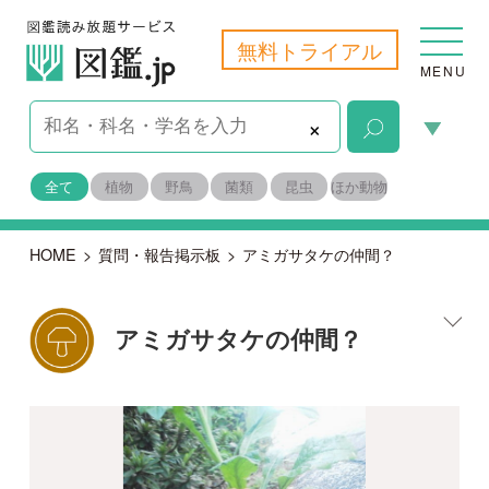
無料トライアル
MENU
×
全て
植物
野鳥
菌類
昆虫
ほか動物
HOME
>
質問・報告掲示板
>
アミガサタケの仲間？
アミガサタケの仲間？