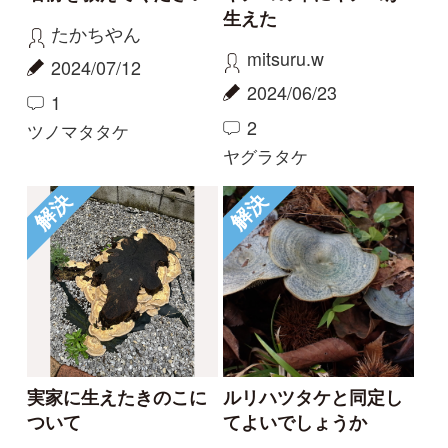
初めての方へ
コース一覧
使い方ガイド
新規会員登録
掲載図鑑一覧
よくある質問
法人・研究機関で
質問・報告掲示板
補足リンク集
ご利用の方へ
マイページ
利用規約
有料会員利用規約
お問い合わせ
プライバ
｜
｜
｜