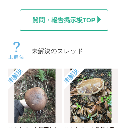
名前を教えて頂けると
肉まんのようなキノコ
幸いです
きのこニュービー
caesaru
2025/11/03
2026/04/05
0
1
未解決
未解決
枯れ木に生えたキノコ
菌類でしょうか？