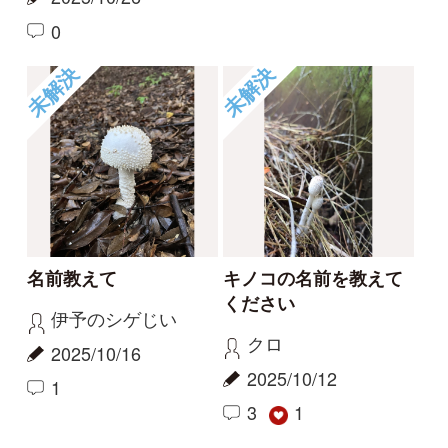
2024/06/30
1
0
タヌキノベニエフデ
その他（菌類）
この季節にアミガサタ
名前を教えてください
ケ？
medaka
Elinor
2022/12/30
2023/12/08
1
2
1
ヒラタケ
スッポンタケ