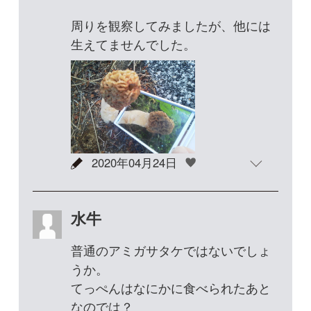
普通のアミガサタケではないでしょ
うか。
てっぺんはなにかに食べられたあと
なのでは？
2020年05月01日
1
最上（もがみ）
こんにちは。こめんとありがとうご
ざいます。
普通のアミガサタケなのですね。
アシブトアミガサタケとは何が違う
のだろうと
ぐるぐる考えてました。
図鑑では、アミガサタケ:5～12cm
アシブトアミガサタケ:15cmかそれ
以上
とあったので
サイズ感はアミガサタケだなあと。