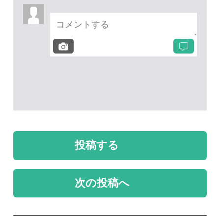
未解決のスレッド
未解決
未解決
このキノコを同定した
このキノコの名前を教
いです。
えて下さい。
てつお
hzm
2026/07/11
2026/07/01
1
0
未解決
未解決