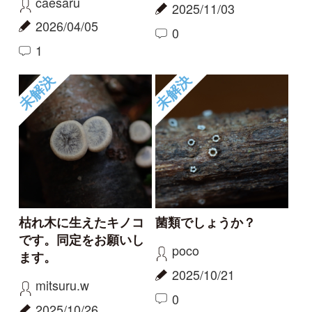
もっとみる
報告のスレッド
変わったキノコ
キノコのような双葉の
ような
jellyfish9
aw
2024/10/27