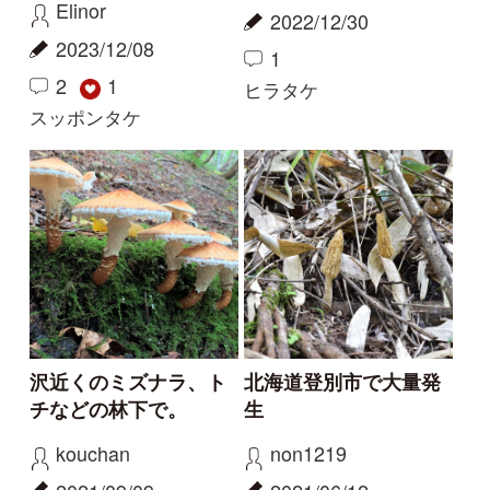
名前をおしえて
アンズタケ？
コーヒーまめ
樫山69
2026/05/03
2025/09/14
2
1
イヌセンボンタケ
ベニウスタケ
解決
解決