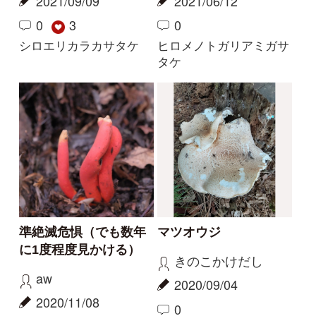
名前を教えてください
キノコの傘にキノコが
生えた
たかちやん
mitsuru.w
2024/07/12
2024/06/23
1
2
ツノマタタケ
ヤグラタケ
解決
解決
実家に生えたきのこに
ルリハツタケと同定し
ついて
てよいでしょうか
あんず
mitsuru.w
2024/06/03
2023/11/01