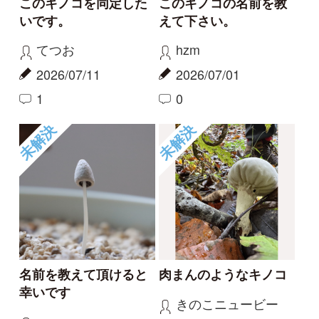
です。同定をお願いし
poco
ます。
2025/10/21
mitsuru.w
0
2025/10/26
0
未解決
未解決
名前教えて
キノコの名前を教えて
ください
伊予のシゲじい
クロ
2025/10/16
2025/10/12
1
3
1