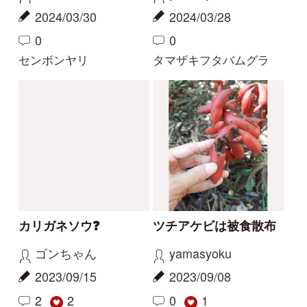
カリガネソウ❓
ツチアケビは被食散布
ゴンちゃん
yamasyoku
2023/09/15
2023/09/08
2
2
0
1
カリガネソウ
ツチアケビ
珍しい白花
今話題の寄生植物！
物臭狸
カモシカ
2023/09/03
2023/08/20