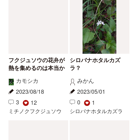
なぜ掘り起こされたの
キンバイタウコギ
か
bun
aw
2022/11/06
2022/11/13
0
1
1
5
キンバイタウコギ
クロヤツシロラン
1
2
3
...
38