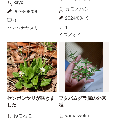
センボンヤリが咲きま
フタバムグラ属の外来
した
種
ねこねこ
yamasyoku
2024/03/30
2024/03/28
0
0
センボンヤリ
タマザキフタバムグラ