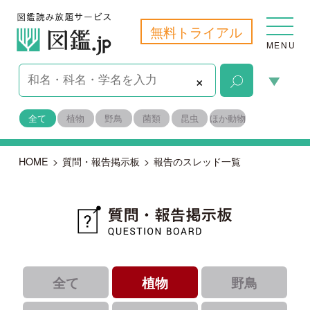
無料トライアル
MENU
×
全て
植物
野鳥
菌類
昆虫
ほか動物
HOME
>
質問・報告掲示板
>
報告のスレッド一覧
全て
植物
野鳥
菌類
昆虫
ほか動物
｜
｜
｜
すべて
未解決
報告
｜
｜
解決済み
識者コメントあり