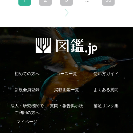
利用規約
有料会員利用規約
お問い合わせ
プライバ
｜
｜
｜
シーについて
特定商取引法に基づく表示
運営会社
インプレスグル
｜
｜
ープ
Copyright ©2016 Yama-kei Publishers co.,Ltd.
An impress Group Company. All rights reserved.