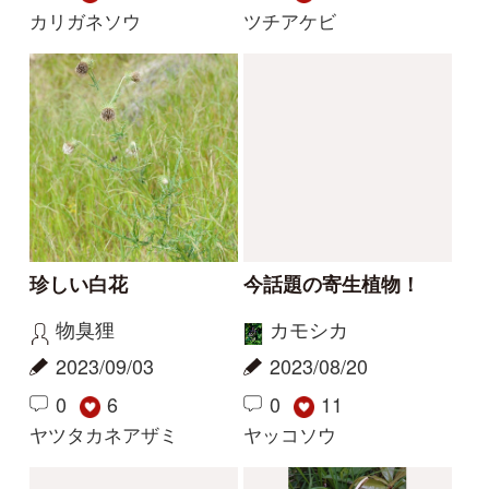
0
6
0
11
ヤツタカネアザミ
ヤッコソウ
フクジュソウの花弁が
シロバナホタルカズ
熱を集めるのは本当か
ラ？
カモシカ
みかん
2023/08/18
2023/05/01
3
12
0
1
ミチノクフクジュソウ
シロバナホタルカズラ