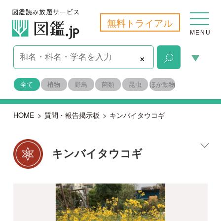
無料トライアル
MENU
×
全て
植物
野鳥
菌類
昆虫
ほか動物
HOME
>
質問・報告掲示板
>
キンバイタウコギ
キンバイタウコギ