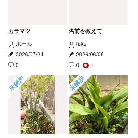
コヒロハハナヤスリか
草の名
トネハナヤスリ
rosy
kayo
2026/05/14
2026/06/06
0
0
未解決
未解決
草の名
スミレの名前、教えて
ください
rosy
タテシナコト
2026/05/14
2026/04/20
1