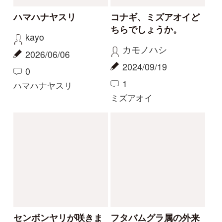
カリガネソウ❓
ツチアケビは被食散布
ゴンちゃん
yamasyoku
2023/09/15
2023/09/08
2
2
0
1
カリガネソウ
ツチアケビ
珍しい白花
今話題の寄生植物！
物臭狸
カモシカ
2023/09/03
2023/08/20