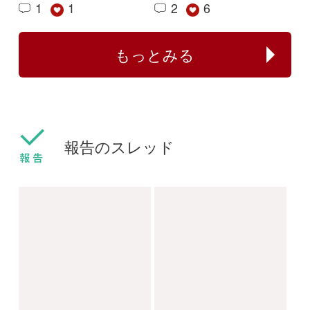
センボンヤリが咲きま
フタバムグラ属の外来
した
種
ねこねこ
yamasyoku
2024/03/30
2024/03/28
0
0
センボンヤリ
タマザキフタバムグラ