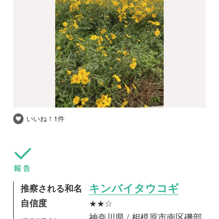
いいね！
1件
推察される和名
キンバイタウコギ
自信度
★★☆
神奈川県 / 相模原市南区磯部
撮影場所
勝坂遺跡公園近く
撮影日時
2022-11-06
相模原市南区勝坂遺跡公園近くの民家農地脇で
2022年11月5日に発見しました。