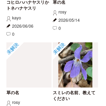
1
未解決
未解決
この花の名前を知りた
何という植物でしょ
い
う？
partners
c28201
2026/04/01
2025/11/16
1
1
2
6
もっとみる