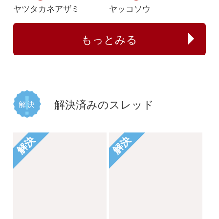
タチガシワ
キツリフネ
解決
解決
植物の名前が分かる方
何のイチゴでしょう
教えてください。
か？
じゃがぽてこ
buntama
2025/06/01
2024/10/15
1
1
2
1
イシミカワ
ビロードイチゴ
解決
解決