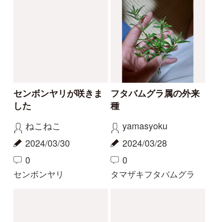
珍しい白花
今話題の寄生植物！
物臭狸
カモシカ
2023/09/03
2023/08/20
0
6
0
11
ヤツタカネアザミ
ヤッコソウ
もっとみる
解決済みのスレッド
解決
解決