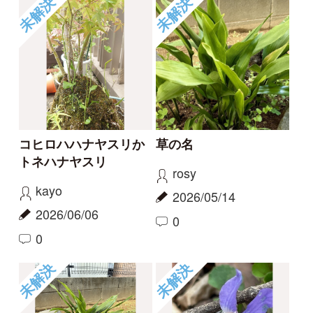
草の名
スミレの名前、教えて
ください
rosy
タテシナコト
2026/05/14
2026/04/20
1
1
未解決
未解決
この花の名前を知りた
何という植物でしょ
い
う？
partners
c28201