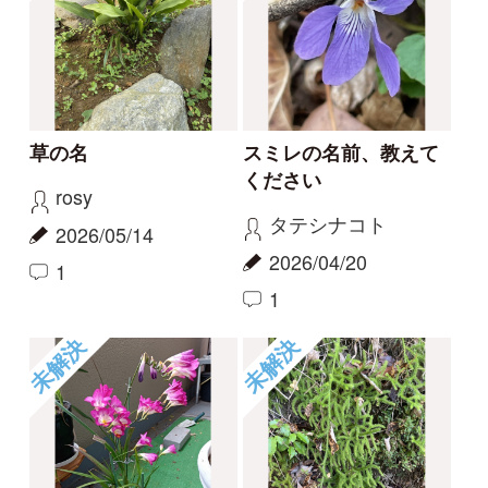
2026/04/01
2025/11/16
1
1
2
6
もっとみる
報告のスレッド
ハマハナヤスリ
コナギ、ミズアオイど