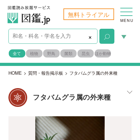
無料トライアル
MENU
×
全て
植物
野鳥
菌類
昆虫
ほか動物
HOME
>
質問・報告掲示板
>
フタバムグラ属の外来種
フタバムグラ属の外来種