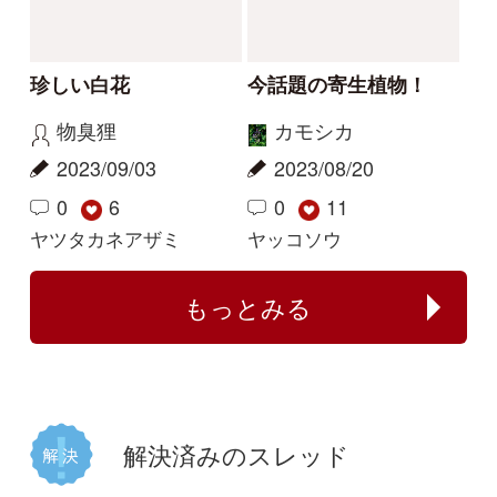
この花の写真を教えて
花の名前を教えてくだ
ください
さい
レザン
yoshim
2026/04/19
2025/07/11
2
1
1
タチガシワ
キツリフネ
解決
解決
植物の名前が分かる方
何のイチゴでしょう
教えてください。
か？
じゃがぽてこ
buntama