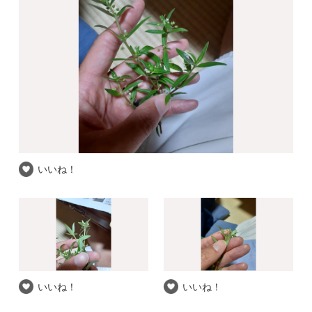
いいね！
いいね！
いいね！
推察される和名
タマザキフタバムグラ
自信度
★★☆
山口県 / 下関市の道の駅の駐