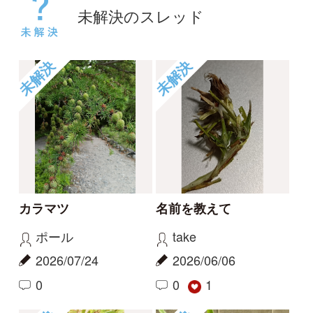
未解決
未解決
コヒロハハナヤスリか
草の名
トネハナヤスリ
rosy
kayo
2026/05/14
2026/06/06
0
0
未解決
未解決