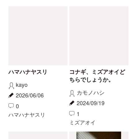
センボンヤリ
タマザキフタバムグラ
カリガネソウ❓
ツチアケビは被食散布
ゴンちゃん
yamasyoku
2023/09/15
2023/09/08
2
2
0
1
カリガネソウ
ツチアケビ