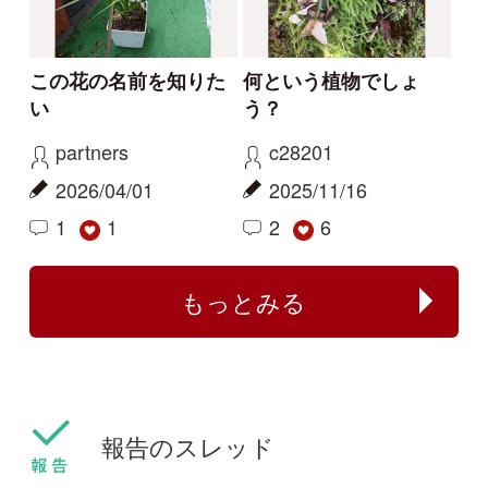
ちらでしょうか。
kayo
カモノハシ
2026/06/06
2024/09/19
0
1
ハマハナヤスリ
ミズアオイ
センボンヤリが咲きま
フタバムグラ属の外来
した
種
ねこねこ
yamasyoku
2024/03/30
2024/03/28
0
0