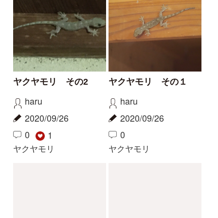
多摩川中流にてヒガシ
多摩川中流のスミウキ
シマドジョウ
ゴリ
やなぎ
やなぎ
2018/07/30
2018/07/30
0
1
0
2
ヒガシシマドジョウ
スミウキゴリ
1
2