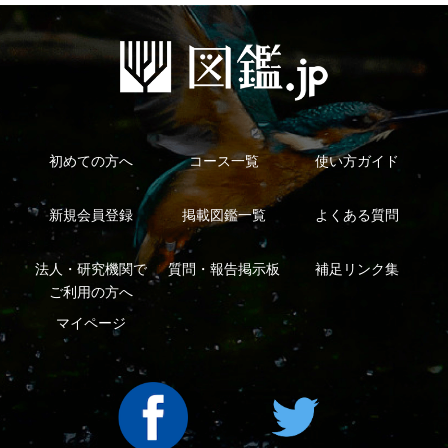
シーについて
特定商取引法に基づく表示
運営会社
インプレスグル
｜
｜
ープ
Copyright ©2016 Yama-kei Publishers co.,Ltd.
An impress Group Company. All rights reserved.