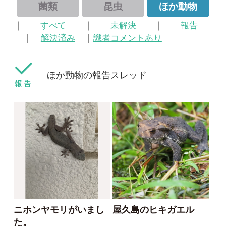
ほか動物の報告スレッド
ニホンヤモリがいまし
屋久島のヒキガエル
た。
haru
ゴンちゃん
2023/09/18
2023/11/06
0
0
ニホンヒキガエル
ニホンヤモリ