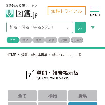
無料トライアル
MENU
×
全て
植物
野鳥
菌類
昆虫
ほか動物
HOME
>
質問・報告掲示板
>
報告のスレッド一覧
全て
植物
野鳥
菌類
昆虫
ほか動物
｜
｜
｜
すべて
未解決
報告
｜
｜
解決済み
識者コメントあり