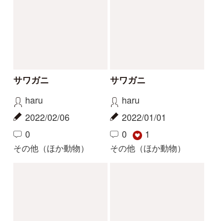
ヤマアカガエルかタゴ
どんな虫ですか？
ガエルかと思うのです
ぶん
が…
2021/07/24
mitsuru.w
1
2024/04/11
その他（ほか動物）
2
1
タゴガエル
解決
解決