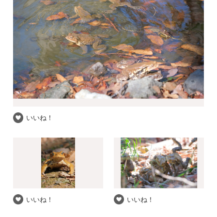
いいね！
いいね！
いいね！
推察される和名
アズマヒキガエル
自信度
★★☆
撮影場所
神奈川県 / 座間市