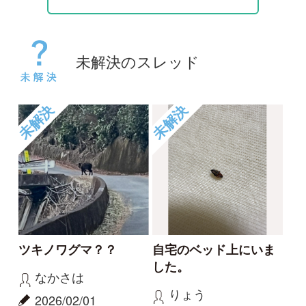
2026/02/01
2025/08/21
1
1
未解決
未解決
このクモは何でしょう
大きなヤドカリ
か？
クロフトモモホソバ
みるてぃ
エ
2025/04/20
2024/09/22
1
0
未解決
未解決