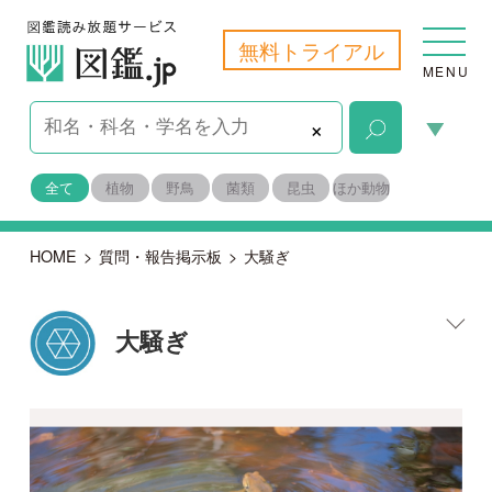
無料トライアル
MENU
×
全て
植物
野鳥
菌類
昆虫
ほか動物
HOME
>
質問・報告掲示板
>
大騒ぎ
大騒ぎ