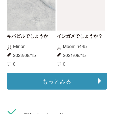
ニホンヤモリがいまし
屋久島のヒキガエル
た。
haru
ゴンちゃん
2023/09/18
2023/11/06
0
0
ニホンヒキガエル
ニホンヤモリ
大きく育ちましたね･･･
屋久島のタヌキ
aw
haru
2022/05/08
2022/03/19