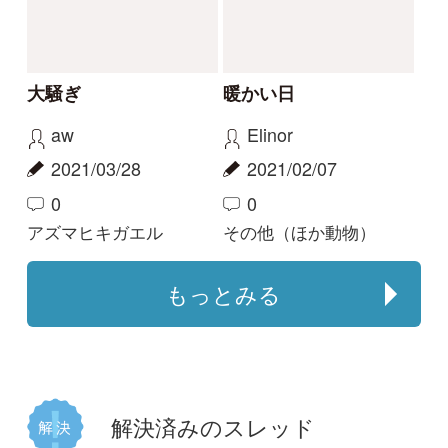
正面顔のヘビ
オタマジャクシを卒業
したばかりのカエル
Elinor
aw
2021/06/25
2020/06/28
0
2
6
ジムグリ
ニホンアマガエル
解決
このカメは何でしょう
か