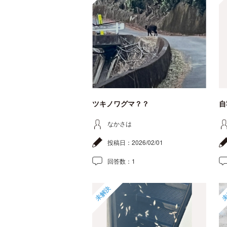
ツキノワグマ？？
自
なかさは
投稿日：
2026/02/01
回答数：
1
未解決
未