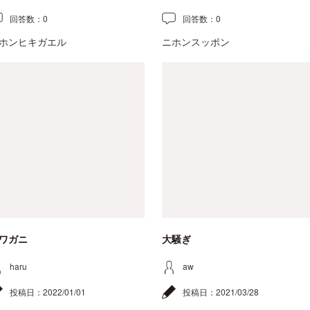
回答数：
0
回答数：
0
ホンヒキガエル
ニホンスッポン
ワガニ
大騒ぎ
haru
aw
投稿日：
2022/01/01
投稿日：
2021/03/28