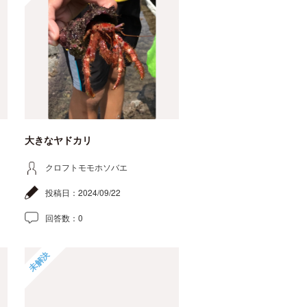
大きなヤドカリ
クロフトモモホソバエ
投稿日：
2024/09/22
回答数：
0
未解決