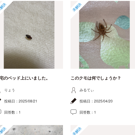
解決
未解決
宅のベッド上にいました。
このクモは何でしょうか？
りょう
みるてぃ
投稿日：
2025/08/21
投稿日：
2025/04/20
回答数：
1
回答数：
1
解決
未解決