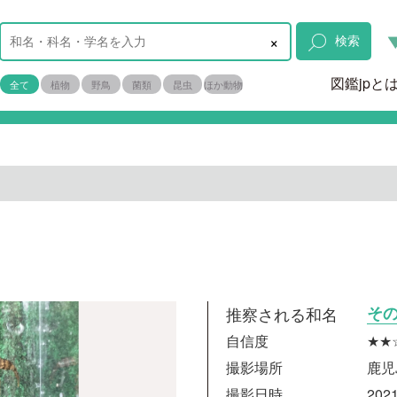
×
検索
図鑑jpと
全て
植物
野鳥
菌類
昆虫
ほか動物
推察される和名
そ
自信度
★★
撮影場所
鹿児
撮影日時
2021