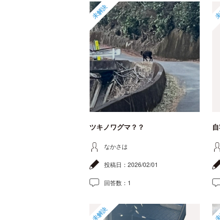
未解決
未
ツキノワグマ？？
自
なかさは
投稿日：
2026/02/01
回答数：
1
未解決
未