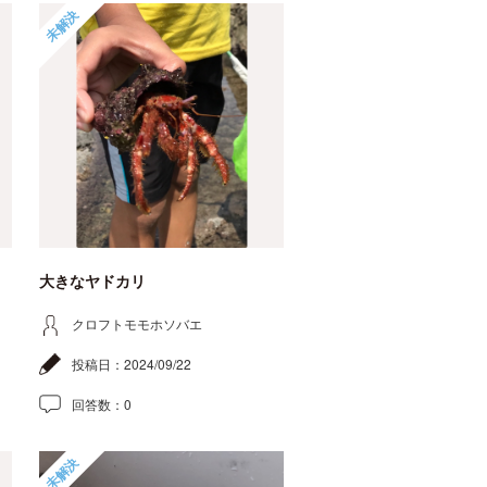
未解決
大きなヤドカリ
クロフトモモホソバエ
投稿日：
2024/09/22
回答数：
0
未解決