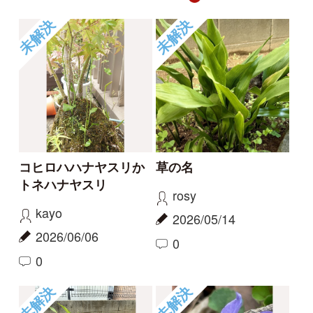
ハマハナヤスリ
コナギ、ミズアオイど
ちらでしょうか。
kayo
カモノハシ
2026/06/06
2024/09/19
0
1
ハマハナヤスリ
ミズアオイ
センボンヤリが咲きま
フタバムグラ属の外来