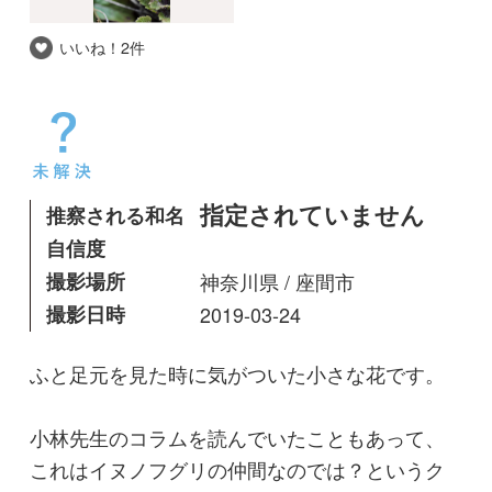
推察される和名
指定されていません
自信度
撮影場所
神奈川県 / 座間市
撮影日時
2019-03-24
ふと足元を見た時に気がついた小さな花です。
小林先生のコラムを読んでいたこともあって、
これはイヌノフグリの仲間なのでは？というク
エスチョンマークが頭の上に点ったのですが、
帰宅して写真とコラムやその他図鑑を付き合わ
せるとどっちにも似ていてどっちにも似ていな
いという中途半端な状態になりました。
環境：砂利敷きの駐車場脇。日当たりは良い。
花：開ききっている花がなかったので最終的な
形状が判りませんでした。色は白か薄いピンク