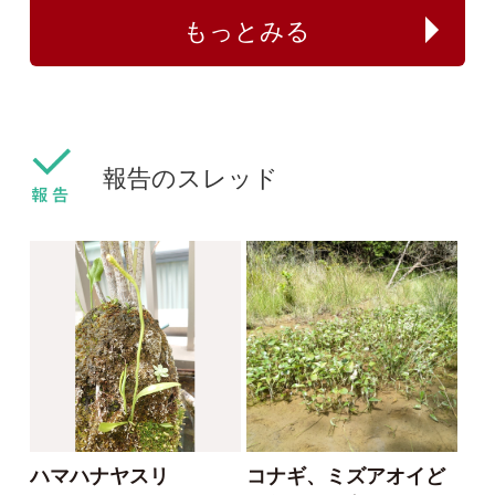
ねこねこ
yamasyoku
2024/03/30
2024/03/28
0
0
センボンヤリ
タマザキフタバムグラ
カリガネソウ❓
ツチアケビは被食散布
ゴンちゃん
yamasyoku
2023/09/15
2023/09/08
2
2
0
1
カリガネソウ
ツチアケビ