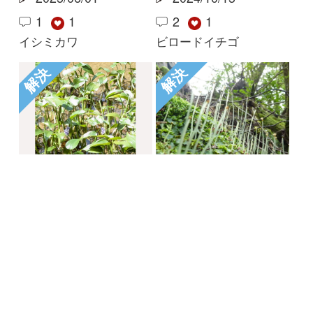
利用規約
有料会員利用規約
お問い合わせ
プライバ
｜
｜
｜
シーについて
特定商取引法に基づく表示
運営会社
インプレスグル
｜
｜
ープ
Copyright ©2016 Yama-kei Publishers co.,Ltd.
An impress Group Company. All rights reserved.