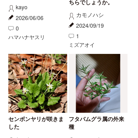
珍しい白花
今話題の寄生植物！
物臭狸
カモシカ
2023/09/03
2023/08/20
0
6
0
11
ヤツタカネアザミ
ヤッコソウ
もっとみる