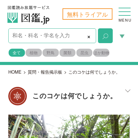
無料トライアル
MENU
×
全て
植物
野鳥
菌類
昆虫
ほか動物
HOME
>
質問・報告掲示板
>
このコケは何でしょうか。
このコケは何でしょうか。