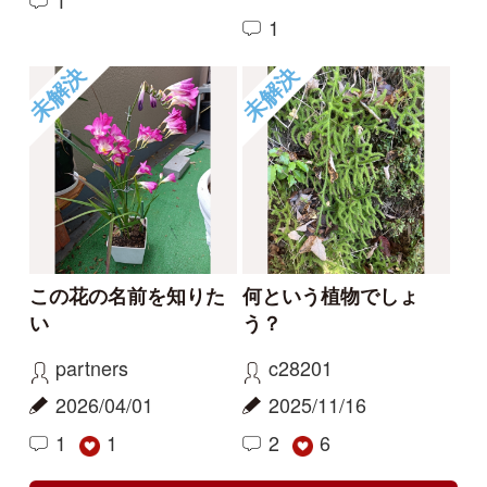
ハマハナヤスリ
コナギ、ミズアオイど
ちらでしょうか。
kayo
カモノハシ
2026/06/06
2024/09/19
0
1
ハマハナヤスリ
ミズアオイ
センボンヤリが咲きま
フタバムグラ属の外来
した
種