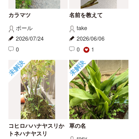
草の名
スミレの名前、教えて
ください
rosy
タテシナコト
2026/05/14
2026/04/20
1
1
未解決
未解決