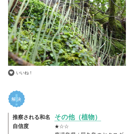
いいね！
推察される和名
その他（植物）
自信度
★☆☆
鹿児島県 / 屋久島のヤクスギ
撮影場所
ランド
撮影日時
2016-03-27
以前屋久島のヤクスギランドで撮影したコケの
胞子体です。とてもきれいでしたが、名前が分
かりません。