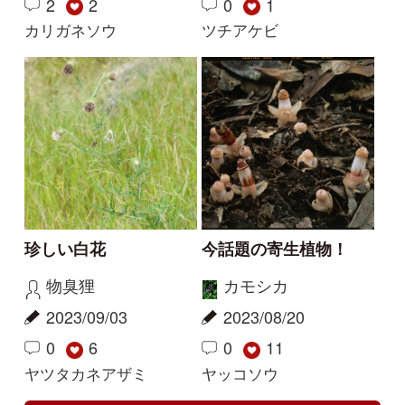
この花の写真を教えて
花の名前を教えてくだ
ください
さい
レザン
yoshim
2026/04/19
2025/07/11
2
1
1
タチガシワ
キツリフネ
解決
解決