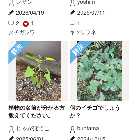
Tweets by i_zukanjp
初めての方へ
コース一覧
使い方ガイド
新規会員登録
掲載図鑑一覧
よくある質問
法人・研究機関で
質問・報告掲示板
補足リンク集
ご利用の方へ
マイページ