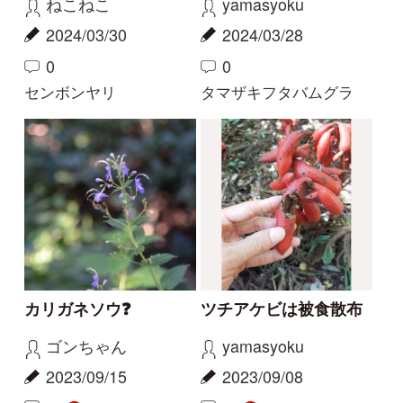
解決済みのスレッド
解決
解決
サクラソウの仲間？
花の名前を教えてくだ
さい
Gaku
yoshim
2026/05/29
2026/05/01
2
1
2
その他（植物）
ナルトサワギク
解決
解決