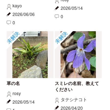
この花の名前を知りた
何という植物でしょ
い
う？
partners
c28201
2026/04/01
2025/11/16
1
1
2
6
もっとみる
報告のスレッド