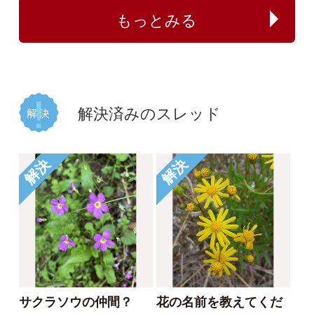
植物の名前が分かる方
何のイチゴでしょう
教えてください。
か？
じゃがぽてこ
buntama
2025/06/01
2024/10/15
1
1
2
1
イシミカワ
ビロードイチゴ
解決
解決
コナギ、ミズアオイど
このコケは何でしょう
ちらでしょうか。
か。
カモノハシ
nonohana
2024/09/19
2024/06/09