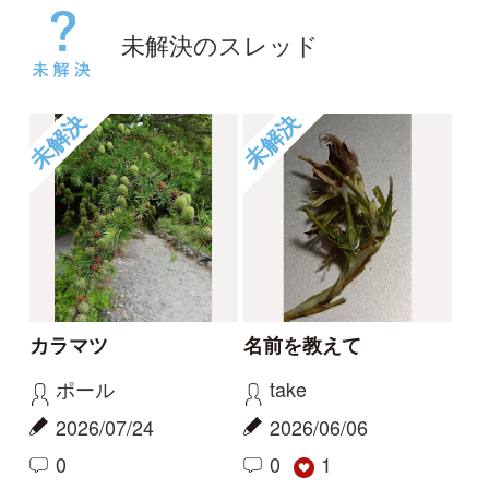
コヒロハハナヤスリか
草の名
トネハナヤスリ
rosy
kayo
2026/05/14
2026/06/06
0
0
未解決
未解決
草の名
スミレの名前、教えて