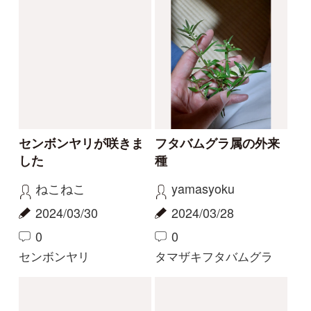
珍しい白花
今話題の寄生植物！
物臭狸
カモシカ
2023/09/03
2023/08/20
0
6
0
11
ヤツタカネアザミ
ヤッコソウ
もっとみる
解決済みのスレッド
解決
解決