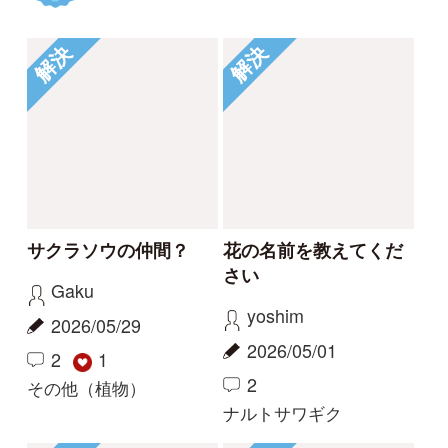
イシミカワ
ビロードイチゴ
解決
解決
コナギ、ミズアオイど
このコケは何でしょう
ちらでしょうか。
か。
カモノハシ
nonohana
2024/09/19
2024/06/09
3
2
1
コナギ
その他（植物）
もっとみる