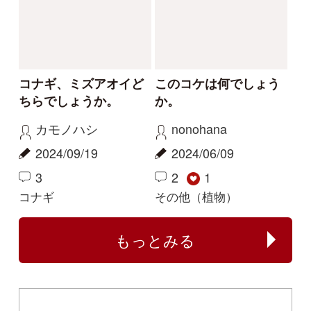
Copyright ©2016 Yama-kei Publishers co.,Ltd.
An impress Group Company. All rights reserved.