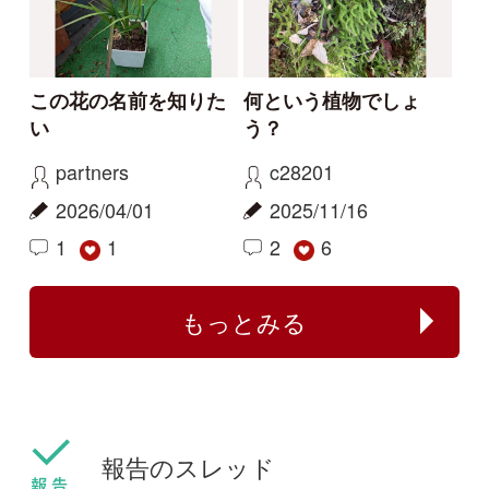
2024/09/19
0
1
ハマハナヤスリ
ミズアオイ
センボンヤリが咲きま
フタバムグラ属の外来
した
種
ねこねこ
yamasyoku
2024/03/30
2024/03/28
0
0
センボンヤリ
タマザキフタバムグラ