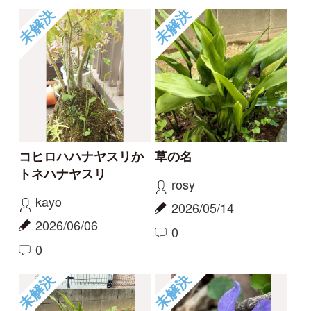
ください
rosy
タテシナコト
2026/05/14
2026/04/20
1
1
未解決
未解決
この花の名前を知りた
何という植物でしょ
い
う？
partners
c28201
2026/04/01
2025/11/16
1
1
2
6