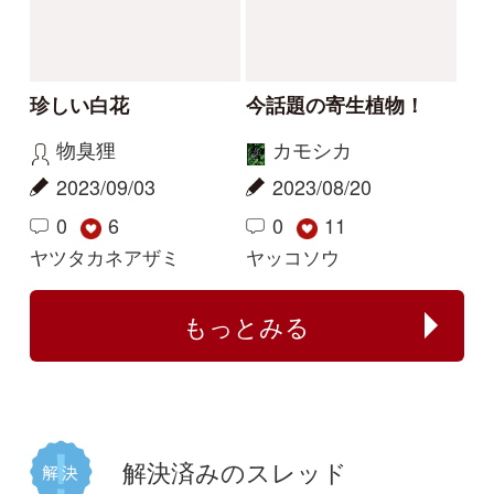
レザン
yoshim
2026/04/19
2025/07/11
2
1
1
タチガシワ
キツリフネ
解決
解決
植物の名前が分かる方
何のイチゴでしょう
教えてください。
か？
じゃがぽてこ
buntama
2025/06/01
2024/10/15
1
1
2
1