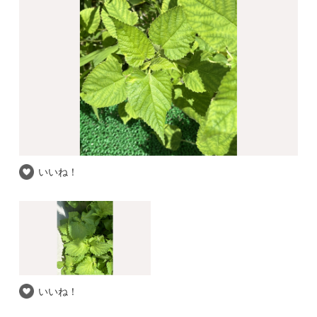
いいね！
いいね！
推察される和名
指定されていません
自信度