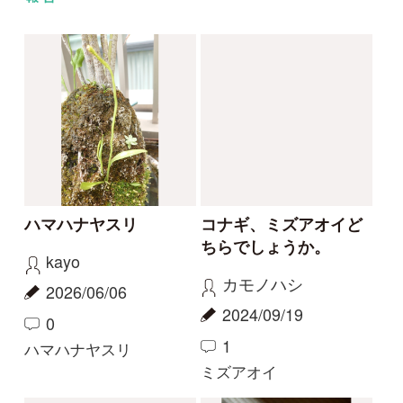
カリガネソウ❓
ツチアケビは被食散布
ゴンちゃん
yamasyoku
2023/09/15
2023/09/08
2
2
0
1
カリガネソウ
ツチアケビ