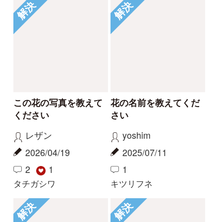
Tweets by i_zukanjp