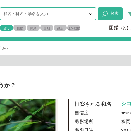
×
検索
図鑑jpと
全て
植物
野鳥
菌類
昆虫
ほか動物
うか？
うか？
推察される和名
シ
自信度
★☆
撮影場所
福岡
撮影日時
2017