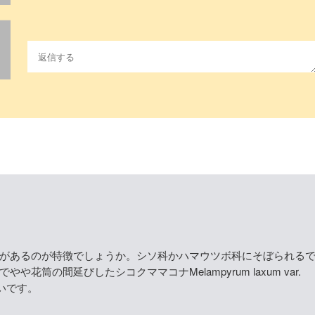
があるのが特徴でしょうか。シソ科かハマウツボ科にそぼられる
やや花筒の間延びしたシコクママコナMelampyrum laxum var.
たいです。