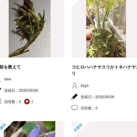
前を教えて
コヒロハハナヤスリかトネハナヤ
リ
take
kayo
投稿日：
2026/06/06
投稿日：
2026/06/06
回答数：
0
1
回答数：
0
解決
未解決