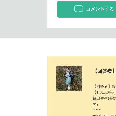
コメントする
【回答者
【回答者】藤
【ぜんぶ答え
藤田先生(長
局）
******
■種名：シコ