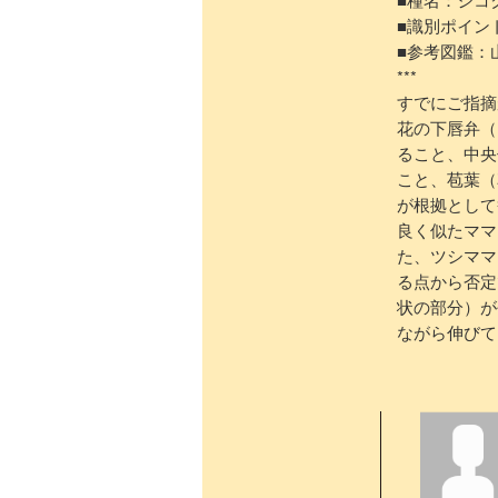
■識別ポイン
■参考図鑑：
***
すでにご指摘
花の下唇弁（
ること、中央
こと、苞葉（
が根拠として
良く似たママ
た、ツシママ
る点から否定
状の部分）が
ながら伸びて