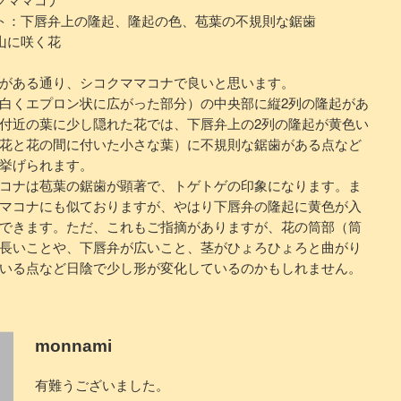
ト：下唇弁上の隆起、隆起の色、苞葉の不規則な鋸歯
山に咲く花
がある通り、シコクママコナで良いと思います。
白くエプロン状に広がった部分）の中央部に縦2列の隆起があ
付近の葉に少し隠れた花では、下唇弁上の2列の隆起が黄色い
花と花の間に付いた小さな葉）に不規則な鋸歯がある点など
挙げられます。
コナは苞葉の鋸歯が顕著で、トゲトゲの印象になります。ま
マコナにも似ておりますが、やはり下唇弁の隆起に黄色が入
できます。ただ、これもご指摘がありますが、花の筒部（筒
長いことや、下唇弁が広いこと、茎がひょろひょろと曲がり
いる点など日陰で少し形が変化しているのかもしれません。
monnami
有難うございました。