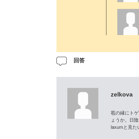
回答
zelkova
苞の縁にトゲ
ょうか。日陰で
laxumと見