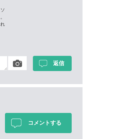
クソ
す。
られ