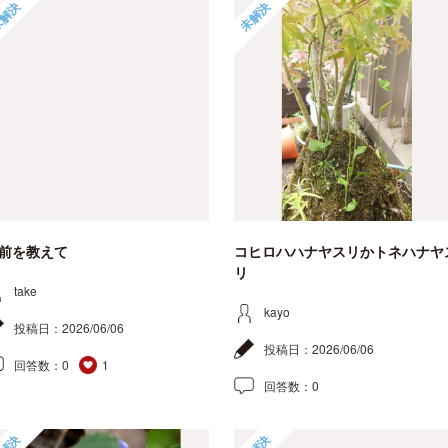
解決
未解決
前を教えて
コヒロハハナヤスリかトネハナヤ
リ
take
kayo
投稿日：
2026/06/06
投稿日：
2026/06/06
回答数：
0
1
回答数：
0