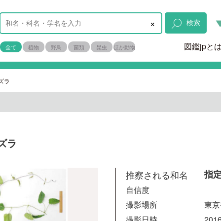
×
検索
図鑑jpと
全て
植物
野鳥
菌類
昆虫
ほか動物
ズラ
ズラ
推察される和名
指
自信度
撮影場所
東京
撮影日時
2016