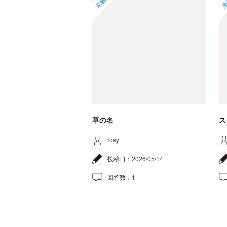
未解決
未
草の名
ス
rosy
投稿日：
2026/05/14
回答数：
1