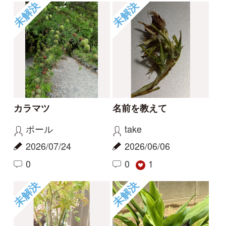
0
未解決
未解決
草の名
スミレの名前、教えて
ください
rosy
タテシナコト
2026/05/14
2026/04/20
1
1
未解決
未解決