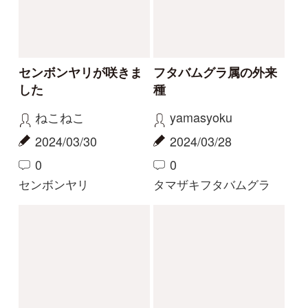
解決済みのスレッド
解決
解決
サクラソウの仲間？
花の名前を教えてくだ
さい
Gaku
yoshim
2026/05/29
2026/05/01
2
1
2
その他（植物）
ナルトサワギク