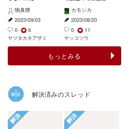
植物の名前が分かる方
何のイチゴでしょう
教えてください。
か？
じゃがぽてこ
buntama
2025/06/01
2024/10/15
1
1
2
1
イシミカワ
ビロードイチゴ
解決
解決
コナギ、ミズアオイど
このコケは何でしょう
ちらでしょうか。
か。