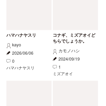
2
2
0
1
カリガネソウ
ツチアケビ
珍しい白花
今話題の寄生植物！
物臭狸
カモシカ
2023/09/03
2023/08/20
0
6
0
11
ヤツタカネアザミ
ヤッコソウ
もっとみる