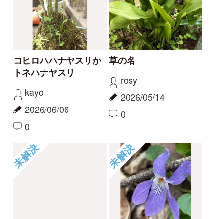
この花の名前を知りた
何という植物でしょ
い
う？
partners
c28201
2026/04/01
2025/11/16
1
1
2
6
もっとみる
報告のスレッド