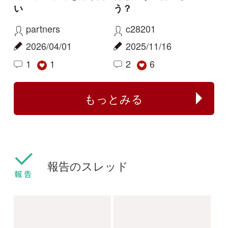
センボンヤリが咲きま
フタバムグラ属の外来
した
種
ねこねこ
yamasyoku
2024/03/30
2024/03/28
0
0
センボンヤリ
タマザキフタバムグラ
カリガネソウ❓
ツチアケビは被食散布
ゴンちゃん
yamasyoku
2023/09/15
2023/09/08