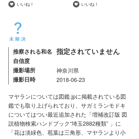
自信度
撮影場所
神奈川県
撮影日時
2018-06-23
マヤランについては図鑑.jpに掲載されている図
鑑でも取り上げられており、サガミランモドキ
についてはつい最近追加された「増補改訂版 図
説植物検索ハンドブック“埼玉2882種類” 」に
「花は淡緑色、苞葉は三角形、マヤランより小
型」とだけ記述があります。
サガミランについては「神奈川県植物誌2001」
ではマヤランの白花種と記載されていますが、
神奈川県レッドデータブック
http://conservation.jp/tanzawa/rdb/rdblists/detail?
spc=1587
を見ると「神植誌2001ではマヤラ
ンの品種として扱われたが、国RDBではマヤラ
ンとは独立して評価され、また、最近の研究に