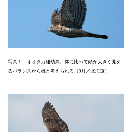
写真２ オオタカ雄幼鳥。写真１と同一個体（
9
月／北
海道）
オオタカ幼鳥（写真１）は、成鳥に比べて主に以下
のような特徴があります。