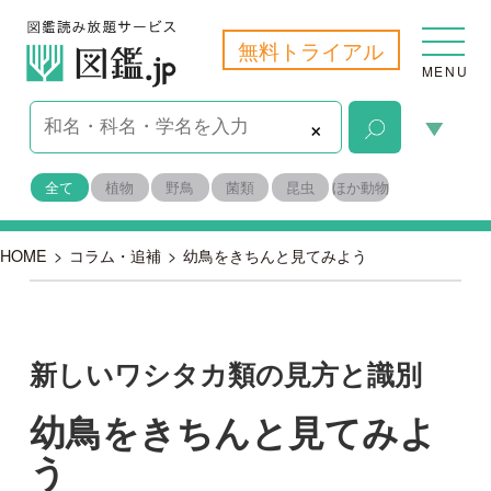
無料トライアル
MENU
×
全て
植物
野鳥
菌類
昆虫
ほか動物
HOME
>
コラム・追補
>
幼鳥をきちんと見てみよう
新しいワシタカ類の見方と識別
幼鳥をきちんと見てみよ
う
2018-08-31