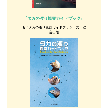
イタカ
,
ハチクマ
関連する図鑑：
ワシタカ・ハヤブサ識別図鑑
新しいワシタカ類の見方と識別
2018/10/30
野鳥
新しいワシタカ類の見
方と識別
大型ワシタカ類の換羽を観察
して年齢を推定する ➀基本
の見方と2年目まで
2018/08/31
野鳥