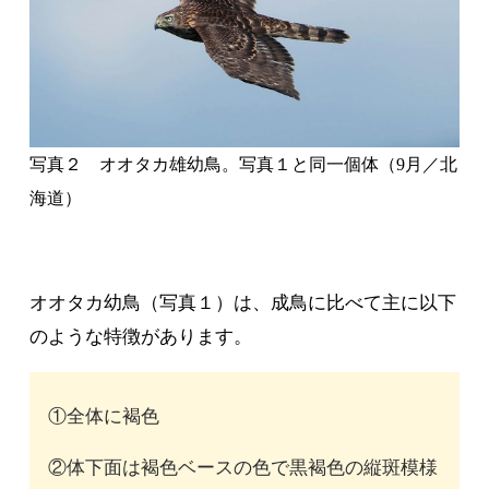
①全体に褐色
②体下面は褐色ベースの色で黒褐色の縦斑模様
③上面から顔も褐色味が強い
④各雨覆や肩羽、上尾筒には淡褐色の羽縁が見
られる
前
このように白黒の印象が強い成鳥（成鳥の写真は
回の連載
1
回目
サイト内の図鑑
、もしくは
を参照
ください）とは模様が異なります。
続いてハイタカを見ていきましょう。