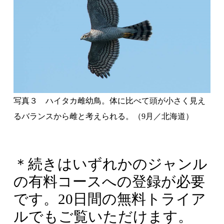
図鑑jpは猛禽類の図鑑も充実しています
『図鑑 日本のワシタカ類』
著／森岡 照明・叶内拓哉・川田 隆・山形
則男 文一総合出版
『ワシタカ・ハヤブサ識別図鑑』
著／真木広造 平凡社