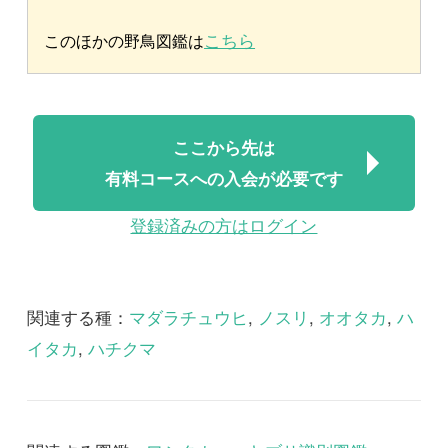
新しいワシタカ類の見
方と識別
幼鳥をきちんと見てみよう
2018/07/27
野鳥
新しいワシタカ類の見
方と識別
まずワシタカ類の表情を見
て、彼らとの距離感をチェッ
クする
最新コラム
2025/10/07
FREE
植物
永田芳男さんの日本全
国花行脚