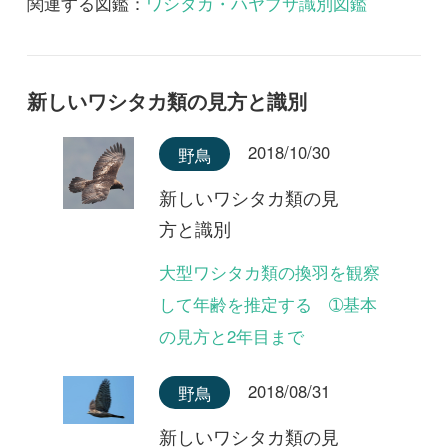
第22回 謎の新種オオミヤマ
ウズラ
2025/09/17
FREE
植物
永田芳男さんの日本全
国花行脚
第21回 岩壁に咲く固有変
種・ゲイビゼキショウ
2024/08/06
FREE
植物
永田芳男さんの日本全
国花行脚
第20回 原生林にオオバシシ
ランを探して ～鹿児島県屋
久島～