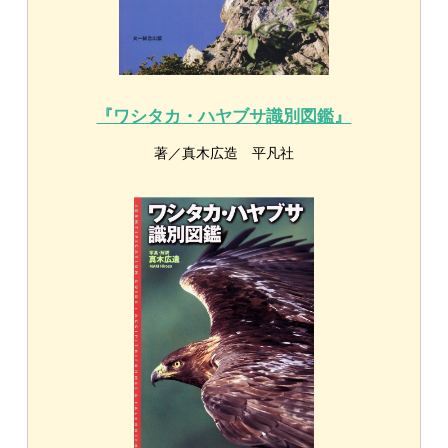
こちら
このほかの野鳥図鑑は
ここから先は
有料コースへの入会が必要です
登録済みの方はログイン
関連する種：
マダラチュウヒ
,
ノスリ
,
オオタカ
,
ハ