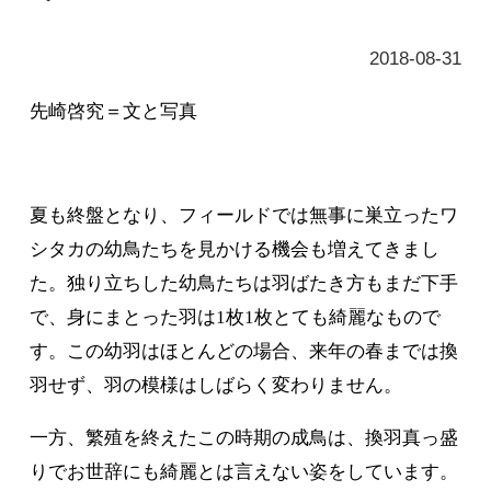
先崎啓究＝文と写真
夏も終盤となり、フィールドでは無事に巣立ったワ
シタカの幼鳥たちを見かける機会も増えてきまし
た。独り立ちした幼鳥たちは羽ばたき方もまだ下手
で、身にまとった羽は
1
枚
1
枚とても綺麗なもので
す。この幼羽はほとんどの場合、来年の春までは換
羽せず、羽の模様はしばらく変わりません。
一方、繁殖を終えたこの時期の成鳥は、換羽真っ盛
りでお世辞にも綺麗とは言えない姿をしています。
また、繁殖に参加できなかった若い個体や、残念な
がら繁殖を初期で失敗してしまった成鳥の中にも換
羽が終了し、綺麗になった個体が見られます。今回
はハイタカ、オオタカの基本的な幼鳥の特徴と、換
羽差や翼形、若い個体についてご紹介しようと思い
ます。