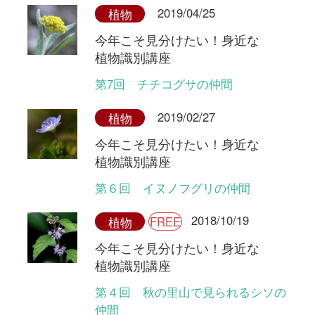
今年こそ見分けたい！身近な
植物識別講座
第４回 秋の里山で見られるシソの
仲間
2018/09/18
植物
今年こそ見分けたい！身近な
植物識別講座
第３回 黄色い花のつる性マメ
2018/06/12
FREE
植物
図鑑ナビ
①初心者にもおすすめ！植物図鑑選
び指南 【野草編】
2018/01/30
植物
アザミ学事始め
第3回 ハマアザミ群と南西諸島の
アザミたち