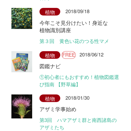
Tweets by i_zukanjp