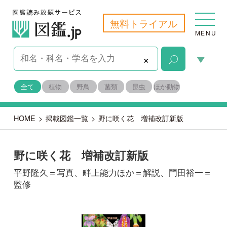
無料トライアル
MENU
×
全て
植物
野鳥
菌類
昆虫
ほか動物
HOME
>
掲載図鑑一覧
>
野に咲く花 増補改訂新版
野に咲く花 増補改訂新版
平野隆久＝写真、畔上能力ほか＝解説、門田裕一＝
監修