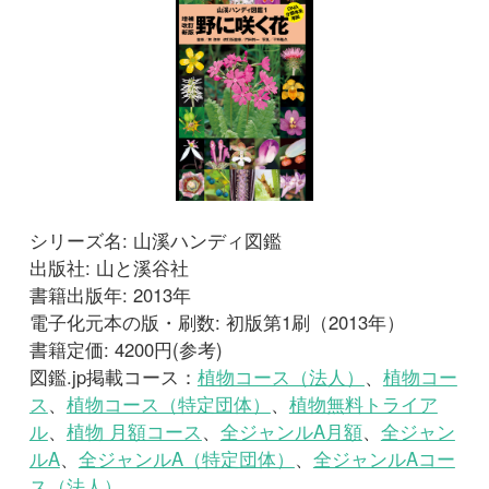
シリーズ名: 山溪ハンディ図鑑
出版社: 山と溪谷社
書籍出版年: 2013年
電子化元本の版・刷数: 初版第1刷（2013年）
書籍定価: 4200円(参考)
図鑑.jp掲載コース：
植物コース（法人）
、
植物コー
ス
、
植物コース（特定団体）
、
植物無料トライア
ル
、
植物 月額コース
、
全ジャンルA月額
、
全ジャン
ルA
、
全ジャンルA（特定団体）
、
全ジャンルAコー
ス（法人）
サンプルを読む
図鑑を開く