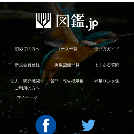
シーについて
特定商取引法に基づく表示
運営会社
インプレスグル
｜
｜
ープ
Copyright ©2016 Yama-kei Publishers co.,Ltd.
An impress Group Company. All rights reserved.