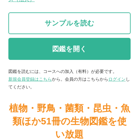
図鑑を読むには、コースへの加入（有料）が必要です。
新規会員登録はこちら
から。会員の方はこちらから
ログイン
し
てください。
植物・野鳥・菌類・昆虫・魚
類ほか51冊の生物図鑑を使
い放題
まずは無料トライアル
紹介文
人里近く、市街地、野原、田畑、海辺や丘陵などに
生える野草約1100種類を、約2500枚の写真と解説
で紹介した写真図鑑。
植物全体を写した生態写真のほか、特徴ある花や果