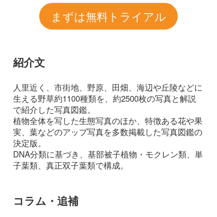
実、葉などのアップ写真を多数掲載した写真図鑑の
決定版。
DNA分類に基づき、基部被子植物・モクレン類、単
子葉類、真正双子葉類で構成。
コラム・追補
2019/04/25
植物
今年こそ見分けたい！身近な
植物識別講座
第7回 チチコグサの仲間
2019/02/27
植物
今年こそ見分けたい！身近な
植物識別講座
第６回 イヌノフグリの仲間
2018/10/19
FREE
植物