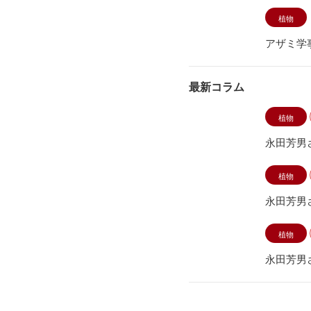
植物
アザミ学
最新コラム
植物
永田芳男
植物
永田芳男
植物
永田芳男