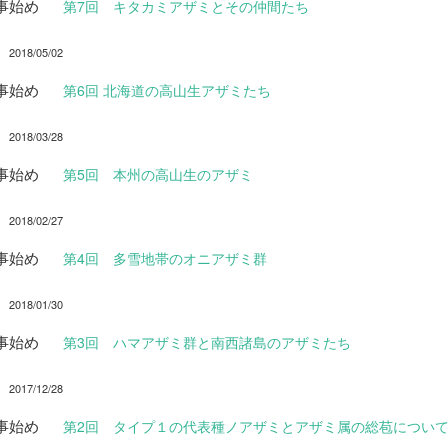
事始め
第7回 キタカミアザミとその仲間たち
2018/05/02
事始め
第6回 北海道の高山生アザミたち
2018/03/28
事始め
第5回 本州の高山生のアザミ
2018/02/27
事始め
第4回 多雪地帯のオニアザミ群
2018/01/30
事始め
第3回 ハマアザミ群と南西諸島のアザミたち
2017/12/28
事始め
第2回 タイプ１の代表種ノアザミとアザミ属の総苞につい