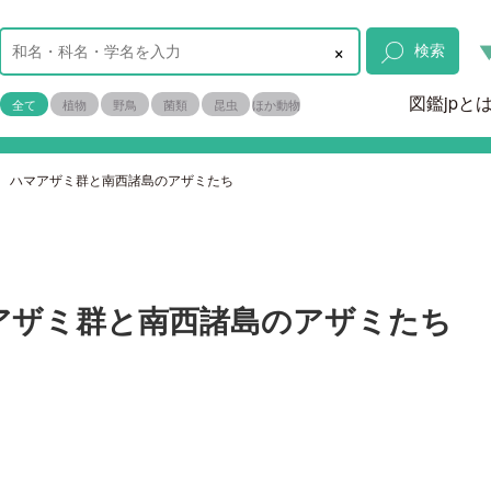
×
検索
図鑑jpと
全て
植物
野鳥
菌類
昆虫
ほか動物
回 ハマアザミ群と南西諸島のアザミたち
アザミ群と南西諸島のアザミたち