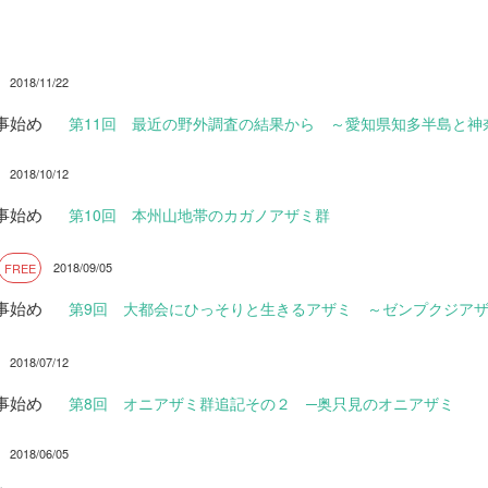
2018/11/22
事始め
第11回 最近の野外調査の結果から ～愛知県知多半島と神
2018/10/12
事始め
第10回 本州山地帯のカガノアザミ群
2018/09/05
FREE
事始め
第9回 大都会にひっそりと生きるアザミ ～ゼンプクジア
2018/07/12
事始め
第8回 オニアザミ群追記その２ ─奥只見のオニアザミ
2018/06/05