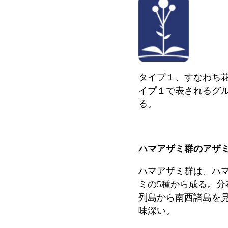
タイプ１、すなわち
イプ１で表されるグ
る。
ハマアザミ群のアザ
ハマアザミ群は、ハ
ミの
5
種から成る。分
列島から南西諸島を
味深い。