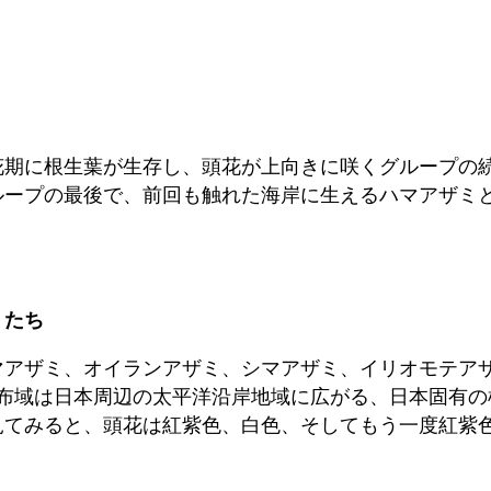
花期に根生葉が生存し、頭花が上向きに咲くグループの
ループの最後で、前回も触れた海岸に生えるハマアザミ
ミたち
マアザミ、オイランアザミ、シマアザミ、イリオモテア
布域は日本周辺の太平洋沿岸地域に広がる、日本固有の
見てみると、頭花は紅紫色、白色、そしてもう一度紅紫