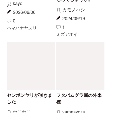
2
2
0
1
カリガネソウ
ツチアケビ
珍しい白花
今話題の寄生植物！
物臭狸
カモシカ
2023/09/03
2023/08/20
0
6
0
11
ヤツタカネアザミ
ヤッコソウ
もっとみる