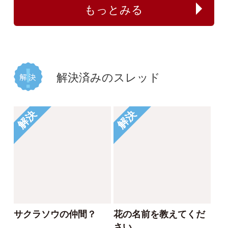
植物の名前が分かる方
何のイチゴでしょう
教えてください。
か？
じゃがぽてこ
buntama
2025/06/01
2024/10/15
1
1
2
1
イシミカワ
ビロードイチゴ
解決
解決
コナギ、ミズアオイど
このコケは何でしょう
ちらでしょうか。
か。