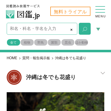
無料トライアル
MENU
×
全て
植物
野鳥
菌類
昆虫
ほか動物
HOME
>
質問・報告掲示板
>
沖縄は冬でも花盛り
沖縄は冬でも花盛り