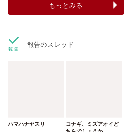
センボンヤリが咲きま
フタバムグラ属の外来
した
種
ねこねこ
yamasyoku
2024/03/30
2024/03/28
0
0
センボンヤリ
タマザキフタバムグラ
カリガネソウ❓
ツチアケビは被食散布
ゴンちゃん
yamasyoku
2023/09/15
2023/09/08