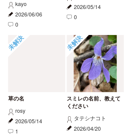
この花の名前を知りた
何という植物でしょ
い
う？
partners
c28201
2026/04/01
2025/11/16
1
1
2
6
もっとみる
報告のスレッド