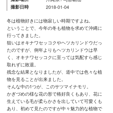
たのですが、例年よりもヘツカリンドウは早
く、オキナワセッコクに至っては気配すら感じ
取れずに敗退。
残念な結果となりましたが、道中では色々な植
物を見ることが出来ました。
そんな中の1つが、このサツマイナモリ。
かぎづめの様な花の形で格好良くもあり、花に
生えている毛が柔らかさを出していて可愛くも
あり、初めて見たのですが中々魅力的な植物で
した。
花に毛が生えている植物は可愛さ倍増ですよ
ね。
カモシカ
投稿日
2019年01月24日
最終更新日
2019年02月27日
閲覧数
2,421 Views