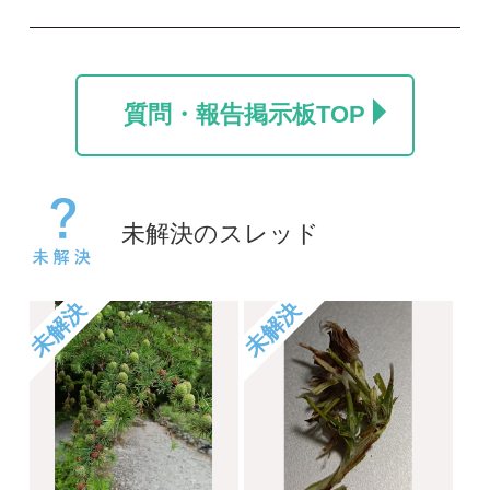
カラマツ
名前を教えて
ポール
take
2026/07/24
2026/06/06
0
0
1
未解決
未解決
コヒロハハナヤスリか
草の名
トネハナヤスリ
rosy
kayo
2026/05/14
2026/06/06
0