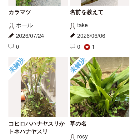
0
未解決
未解決
草の名
スミレの名前、教えて
ください
rosy
タテシナコト
2026/05/14
2026/04/20
1
1
未解決
未解決