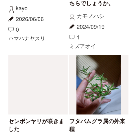
2
2
0
1
カリガネソウ
ツチアケビ
珍しい白花
今話題の寄生植物！
物臭狸
カモシカ
2023/09/03
2023/08/20
0
6
0
11
ヤツタカネアザミ
ヤッコソウ
もっとみる