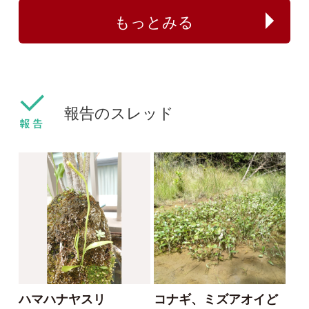
センボンヤリが咲きま
フタバムグラ属の外来
した
種
ねこねこ
yamasyoku
2024/03/30
2024/03/28
0
0
センボンヤリ
タマザキフタバムグラ
カリガネソウ❓
ツチアケビは被食散布
ゴンちゃん
yamasyoku
2023/09/15
2023/09/08