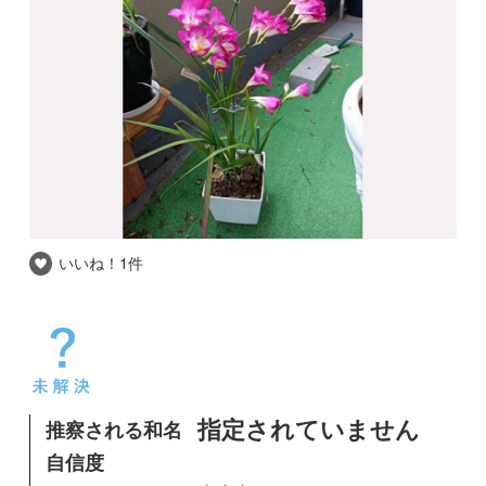
いいね！
1件
推察される和名
指定されていません
自信度
東京都 / マンションのベラン
撮影場所
ダ
撮影日時
2025-03-30
ベランダで育てています。毎年花が咲きます
が、名前が分りません。