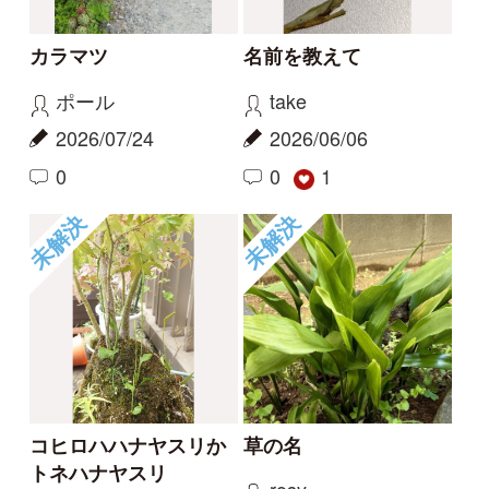
0
未解決
未解決
草の名
スミレの名前、教えて
ください
rosy
タテシナコト
2026/05/14
2026/04/20
1
1
未解決
未解決