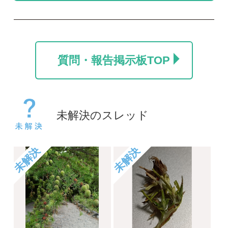
カラマツ
名前を教えて
ポール
take
2026/07/24
2026/06/06
0
0
1
未解決
未解決
コヒロハハナヤスリか
草の名
トネハナヤスリ
rosy
kayo
2026/05/14
2026/06/06
0