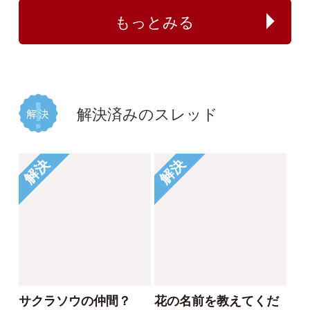
植物の名前が分かる方
何のイチゴでしょう
教えてください。
か？
じゃがぽてこ
buntama
2025/06/01
2024/10/15
1
1
2
1
イシミカワ
ビロードイチゴ
解決
解決
コナギ、ミズアオイど
このコケは何でしょう