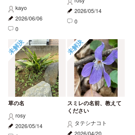
この花の名前を知りた
何という植物でしょ
い
う？
partners
c28201
2026/04/01
2025/11/16
1
1
2
6
もっとみる
報告のスレッド