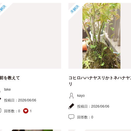
解決
未解決
前を教えて
コヒロハハナヤスリかトネハナヤ
リ
take
kayo
投稿日：
2026/06/06
投稿日：
2026/06/06
回答数：
0
1
回答数：
0