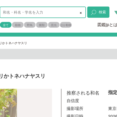
×
検索
図鑑jpと
全て
植物
野鳥
菌類
昆虫
ほか動物
リかトネハナヤスリ
リかトネハナヤスリ
推察される和名
指
自信度
撮影場所
東京
撮影日時
2026