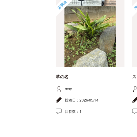
未解決
未
草の名
ス
rosy
投稿日：
2026/05/14
回答数：
1