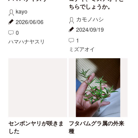
カリガネソウ❓
ツチアケビは被食散布
ゴンちゃん
yamasyoku
2023/09/15
2023/09/08
2
2
0
1
カリガネソウ
ツチアケビ
珍しい白花
今話題の寄生植物！
物臭狸
カモシカ
2023/09/03
2023/08/20
0
6
0
11