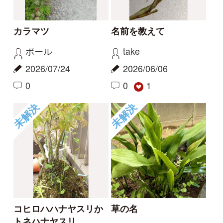
トネハナヤスリ
rosy
kayo
2026/05/14
2026/06/06
0
0
未解決
未解決
草の名
スミレの名前、教えて
ください
rosy
タテシナコト
2026/05/14
2026/04/20
1
1