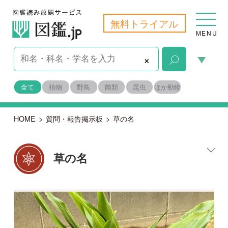
無料トライアル
MENU
×
全て
植物
野鳥
菌類
昆虫
ほか動物
HOME
>
質問・報告掲示板
>
草の名
草の名