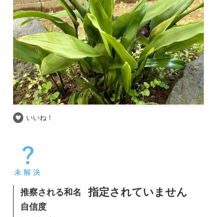
いいね！
推察される和名
指定されていません
自信度
撮影場所
埼玉県 / 家の庭
撮影日時
2026-05-14
ほぼ一年中生えています
rosy