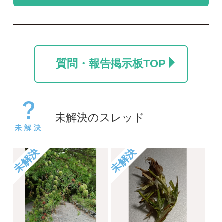
カラマツ
名前を教えて
ポール
take
2026/07/24
2026/06/06
0
0
1
未解決
未解決
コヒロハハナヤスリか
草の名