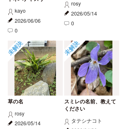
未解決
未解決
この花の名前を知りた
何という植物でしょ
い
う？
partners
c28201
2026/04/01
2025/11/16
1
1
2
6
もっとみる