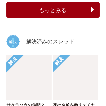
解決
解決
植物の名前が分かる方
何のイチゴでしょう
教えてください。
か？
じゃがぽてこ
buntama
2025/06/01
2024/10/15
1
1
2
1
イシミカワ
ビロードイチゴ
解決
解決