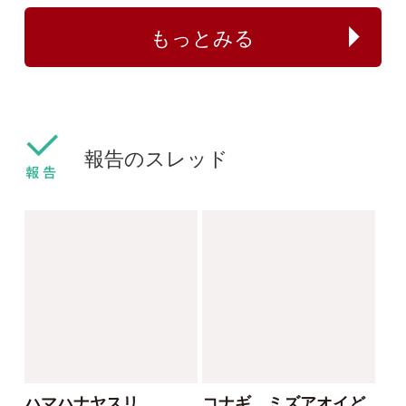
センボンヤリが咲きま
フタバムグラ属の外来
した
種
ねこねこ
yamasyoku
2024/03/30
2024/03/28
0
0
センボンヤリ
タマザキフタバムグラ