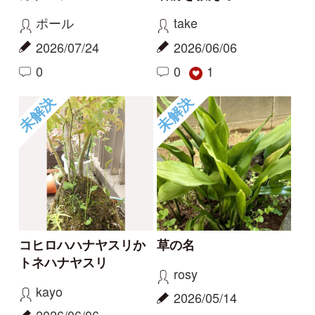
未解決
未解決
草の名
スミレの名前、教えて
ください
rosy
タテシナコト
2026/05/14
2026/04/20
1
1
未解決
未解決