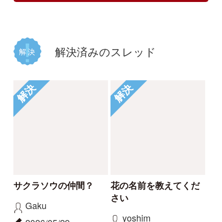
植物の名前が分かる方
何のイチゴでしょう
教えてください。
か？
じゃがぽてこ
buntama
2025/06/01
2024/10/15
1
1
2
1
イシミカワ
ビロードイチゴ
解決
解決
コナギ、ミズアオイど
このコケは何でしょう
ちらでしょうか。
か。
カモノハシ
nonohana