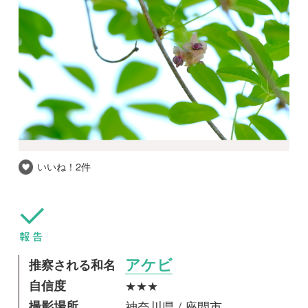
いいね！
2件
推察される和名
アケビ
自信度
★★★
撮影場所
神奈川県 / 座間市
撮影日時
2017-04-23
実はなかなか付きませんね。
aw