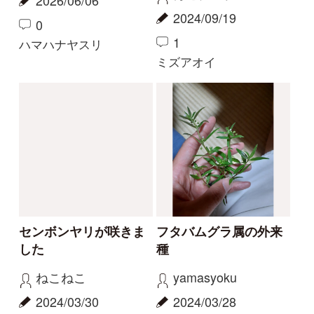
カリガネソウ
ツチアケビ
珍しい白花
今話題の寄生植物！
物臭狸
カモシカ
2023/09/03
2023/08/20
0
6
0
11
ヤツタカネアザミ
ヤッコソウ
もっとみる