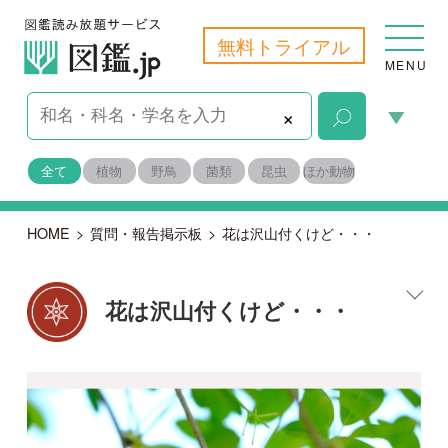
無料トライアル
MENU
×
全て
植物
野鳥
菌類
昆虫
ほか動物
HOME
>
質問・報告掲示板
>
花は沢山付くけど・・・
花は沢山付くけど・・・