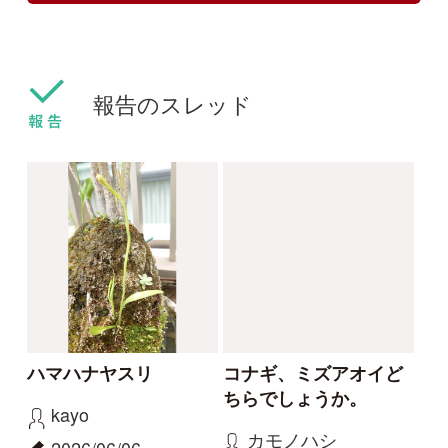
した
種
ねこねこ
yamasyoku
2024/03/30
2024/03/28
0
0
センボンヤリ
タマザキフタバムグラ
カリガネソウ❓
ツチアケビは被食散布
ゴンちゃん
yamasyoku
2023/09/15
2023/09/08
2
2
0
1