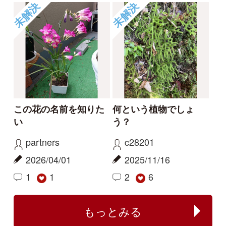
ハマハナヤスリ
コナギ、ミズアオイど
ちらでしょうか。
kayo
カモノハシ
2026/06/06
2024/09/19
0
1
ハマハナヤスリ
ミズアオイ
センボンヤリが咲きま
フタバムグラ属の外来