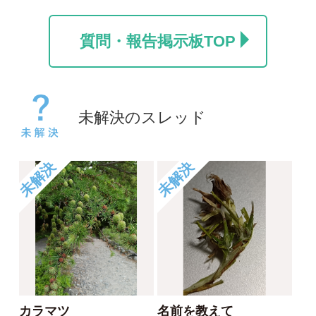
カラマツ
名前を教えて
ポール
take
2026/07/24
2026/06/06
0
0
1
未解決
未解決
コヒロハハナヤスリか
草の名
トネハナヤスリ
rosy
kayo
2026/05/14
2026/06/06
0
0