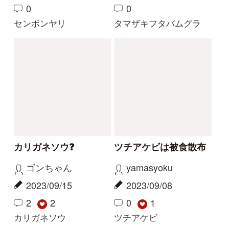
解決済みのスレッド
解決
解決
サクラソウの仲間？
花の名前を教えてくだ
さい
Gaku
yoshim
2026/05/29
2026/05/01
2
1
2
その他（植物）
ナルトサワギク
解決
解決