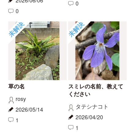
この花の名前を知りた
何という植物でしょ
い
う？
partners
c28201
2026/04/01
2025/11/16
1
1
2
6
もっとみる
報告のスレッド