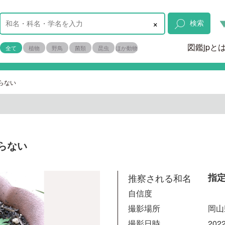
×
検索
図鑑jpと
全て
植物
野鳥
菌類
昆虫
ほか動物
らない
らない
推察される和名
指
自信度
撮影場所
岡山
撮影日時
2022