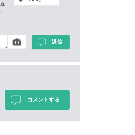
が近
ん。