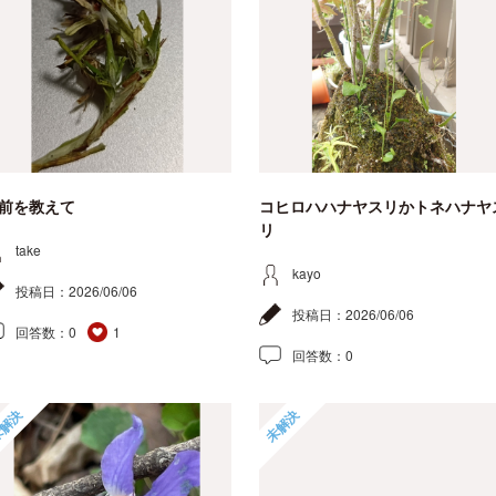
前を教えて
コヒロハハナヤスリかトネハナヤ
リ
take
kayo
投稿日：
2026/06/06
投稿日：
2026/06/06
回答数：
0
1
回答数：
0
解決
未解決