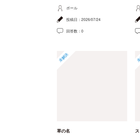
ポール
投稿日：
2026/07/24
回答数：
0
未解決
未
草の名
ス