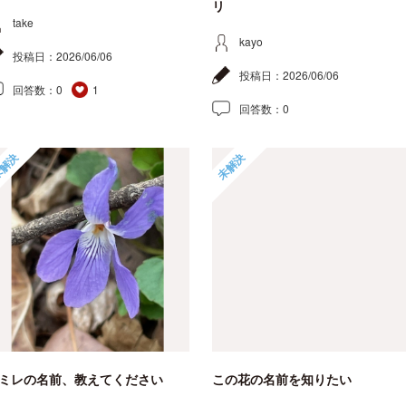
リ
take
kayo
投稿日：
2026/06/06
投稿日：
2026/06/06
回答数：
0
1
回答数：
0
解決
未解決
ミレの名前、教えてください
この花の名前を知りたい