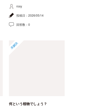
rosy
投稿日：
2026/05/14
回答数：
0
未解決
何という植物でしょう？