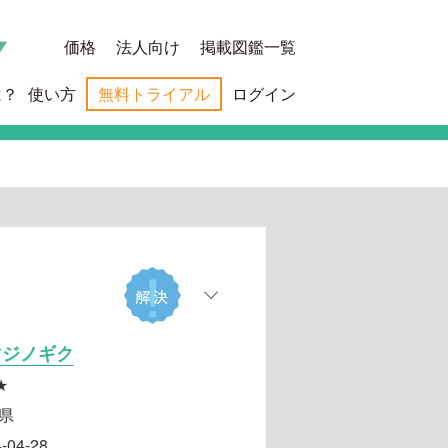
価格
法人向け
掲載図鑑一覧
は？
使い方
無料トライアル
ログイン
マジノギク
★
県
-04-28