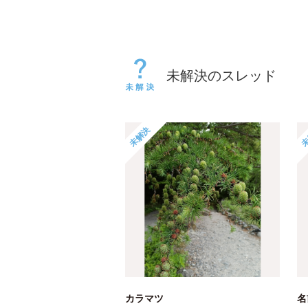
未解決のスレッド
未解決
未
カラマツ
名