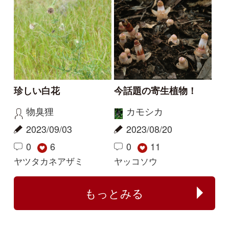
2
1
1
タチガシワ
キツリフネ
解決
解決
植物の名前が分かる方
何のイチゴでしょう
教えてください。
か？
じゃがぽてこ
buntama
2025/06/01
2024/10/15
1
1
2
1
イシミカワ
ビロードイチゴ
解決
解決