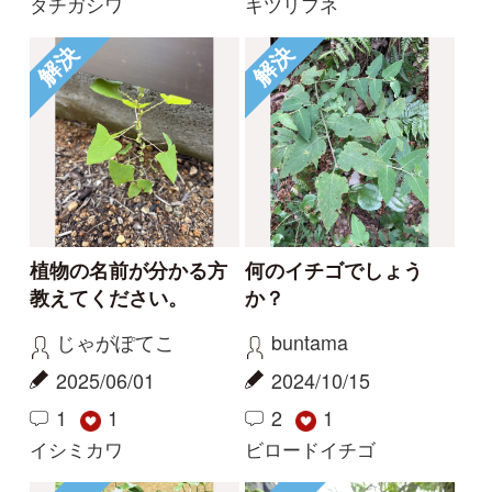
法人・研究機関で
質問・報告掲示板
補足リンク集
ご利用の方へ
マイページ
利用規約
有料会員利用規約
お問い合わせ
プライバ
｜
｜
｜
シーについて
特定商取引法に基づく表示
運営会社
インプレスグル
｜
｜
ープ