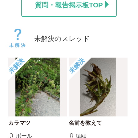
コヒロハハナヤスリか
草の名
トネハナヤスリ
rosy
kayo
2026/05/14
2026/06/06
0
0
未解決
未解決
草の名
スミレの名前、教えて
ください
rosy
タテシナコト
2026/05/14