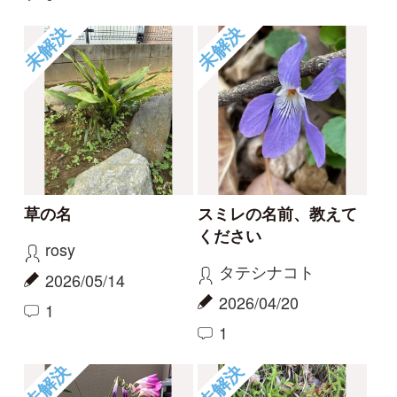
報告のスレッド
ハマハナヤスリ
コナギ、ミズアオイど
ちらでしょうか。
kayo
カモノハシ
2026/06/06
2024/09/19
0
1
ハマハナヤスリ
ミズアオイ