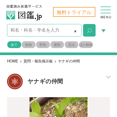
無料トライアル
MENU
×
全て
植物
野鳥
菌類
昆虫
ほか動物
HOME
>
質問・報告掲示板
>
ヤナギの仲間
ヤナギの仲間