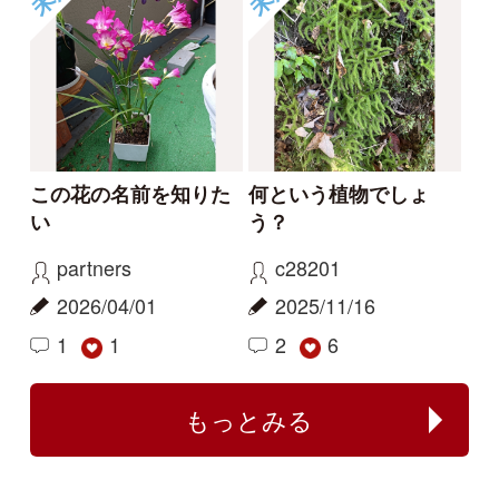
センボンヤリが咲きま
フタバムグラ属の外来
した
種
ねこねこ
yamasyoku
2024/03/30
2024/03/28
0
0
センボンヤリ
タマザキフタバムグラ