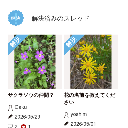
コナギ、ミズアオイど
このコケは何でしょう
ちらでしょうか。
か。
カモノハシ
nonohana
2024/09/19
2024/06/09
3
2
1
コナギ
その他（植物）
もっとみる