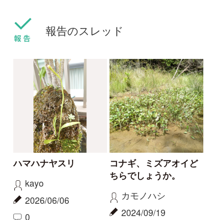
カリガネソウ❓
ツチアケビは被食散布
ゴンちゃん
yamasyoku
2023/09/15
2023/09/08
2
2
0
1
カリガネソウ
ツチアケビ
珍しい白花
今話題の寄生植物！
物臭狸
カモシカ