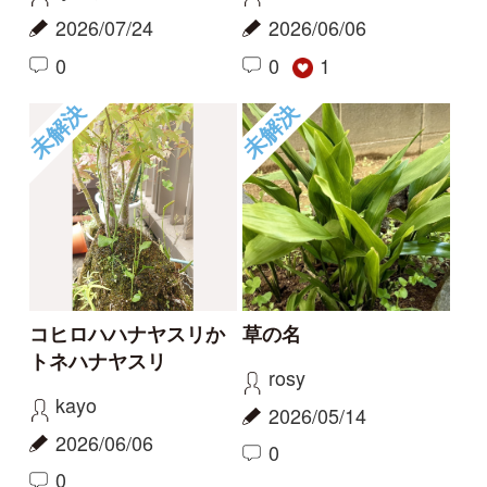
2026/04/20
1
1
未解決
未解決
この花の名前を知りた
何という植物でしょ
い
う？
partners
c28201
2026/04/01
2025/11/16
1
1
2
6
もっとみる