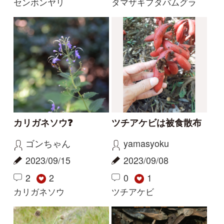
サクラソウの仲間？
花の名前を教えてくだ
さい
Gaku
yoshim
2026/05/29
2026/05/01
2
1
2
その他（植物）
ナルトサワギク
解決
解決
この花の写真を教えて
花の名前を教えてくだ
ください
さい
レザン
yoshim
2026/04/19
2025/07/11