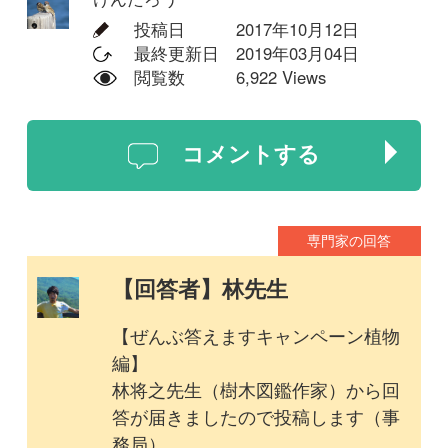
【回答者】林先生
【ぜんぶ答えますキャンペーン植物
編】
林将之先生（樹木図鑑作家）から回
答が届きましたので投稿します（事
務局）
******
■種名：ヤマヤナギ
■識別ポイント：葉の形、葉裏の
色、生育環境
■参考図鑑：樹に咲く花
***
西日本の乾いた場所で幅の広いヤナ
ギ類を見かけたら、最も個体数の多
いヤマヤナギが有力です。
バッコヤナギなら葉裏に毛が密生
し、キツネヤナギなら葉裏脈沿いな
どに毛がありますが、ヤマヤナギは
ほぼ無毛で葉裏が白いことが特徴で