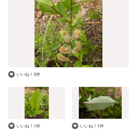
いいね！
3件
いいね！
1件
いいね！
1件
推察される和名
ヤマヤナギ
自信度
★★★
撮影場所
高知県