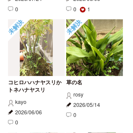
草の名
スミレの名前、教えて
ください
rosy
タテシナコト
2026/05/14
2026/04/20
1
1
未解決
未解決
この花の名前を知りた
何という植物でしょ
い
う？
partners
c28201
2026/04/01
2025/11/16