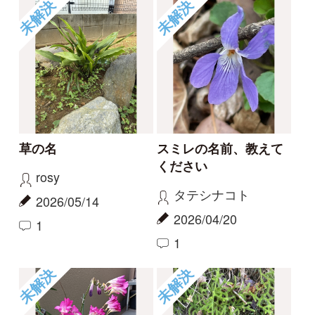
1
1
2
6
もっとみる
報告のスレッド
ハマハナヤスリ
コナギ、ミズアオイど
ちらでしょうか。