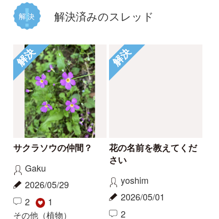
1
1
2
1
イシミカワ
ビロードイチゴ
解決
解決
コナギ、ミズアオイど
このコケは何でしょう
ちらでしょうか。
か。
カモノハシ
nonohana
2024/09/19
2024/06/09
3
2
1
コナギ
その他（植物）
もっとみる