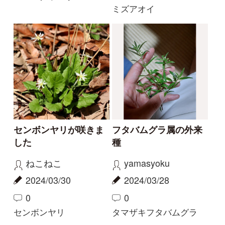
珍しい白花
今話題の寄生植物！
物臭狸
カモシカ
2023/09/03
2023/08/20
0
6
0
11
ヤツタカネアザミ
ヤッコソウ
もっとみる
解決済みのスレッド
解決
解決