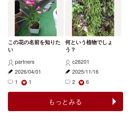
kayo
カモノハシ
2026/06/06
2024/09/19
0
1
ハマハナヤスリ
ミズアオイ
センボンヤリが咲きま
フタバムグラ属の外来
した
種
ねこねこ
yamasyoku
2024/03/30
2024/03/28
0
0
センボンヤリ
タマザキフタバムグラ