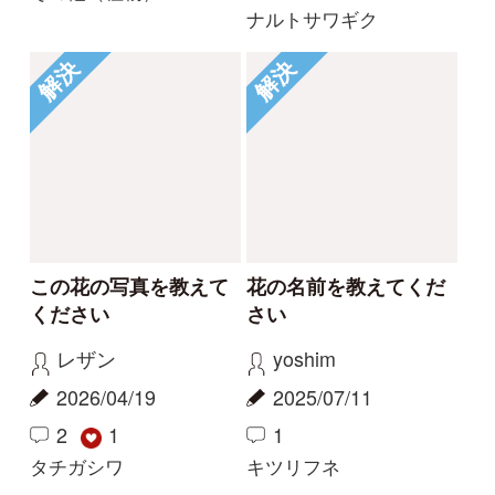
Tweets by i_zukanjp