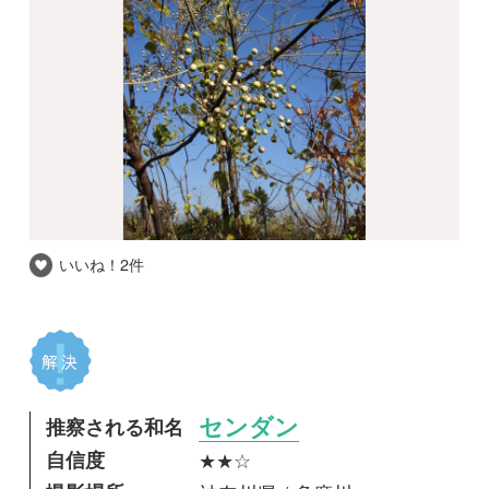
いいね！
2件
推察される和名
センダン
自信度
★★☆
撮影場所
神奈川県 / 多摩川
撮影日時
2017-12-03
多摩川の土手下で実っていました。あれ？これ
は、、ウルシの仲間？とかムクロジ？ ちょっ
と分からなくなりました。