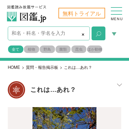
無料トライアル
MENU
×
全て
植物
野鳥
菌類
昆虫
ほか動物
HOME
>
質問・報告掲示板
>
これは…あれ？
これは…あれ？