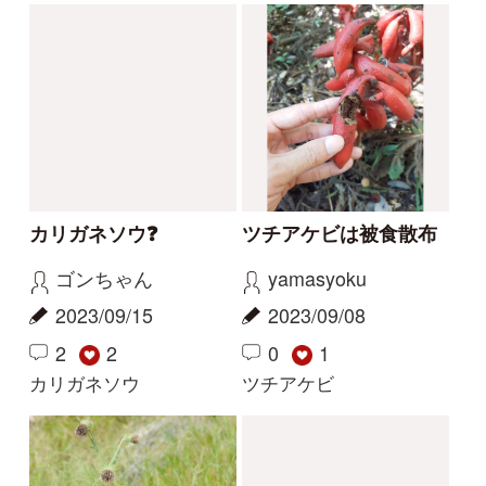
サクラソウの仲間？
花の名前を教えてくだ
さい
Gaku
yoshim
2026/05/29
2026/05/01
2
1
2
その他（植物）
ナルトサワギク
解決
解決