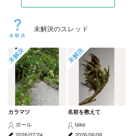
未解決
未解決
コヒロハハナヤスリか
草の名
トネハナヤスリ
rosy
kayo
2026/05/14
2026/06/06
0
0
未解決
未解決