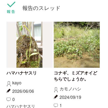
カリガネソウ❓
ツチアケビは被食散布
ゴンちゃん
yamasyoku
2023/09/15
2023/09/08
2
2
0
1
カリガネソウ
ツチアケビ