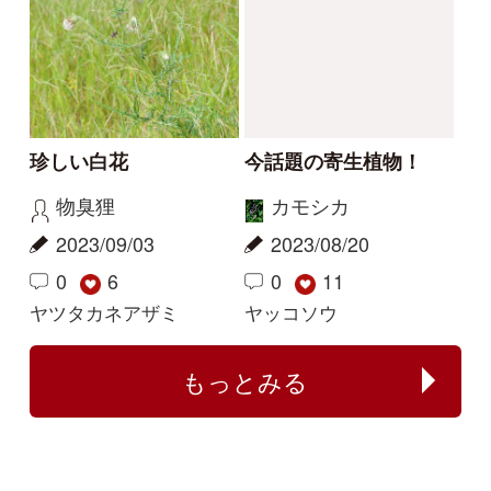
この花の写真を教えて
花の名前を教えてくだ
ください
さい
レザン
yoshim
2026/04/19
2025/07/11
2
1
1
タチガシワ
キツリフネ
解決
解決
植物の名前が分かる方
何のイチゴでしょう
教えてください。
か？
じゃがぽてこ
buntama
2025/06/01
2024/10/15