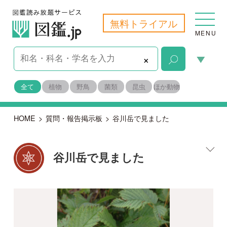
無料トライアル
MENU
×
全て
植物
野鳥
菌類
昆虫
ほか動物
HOME
>
質問・報告掲示板
>
谷川岳で見ました
谷川岳で見ました