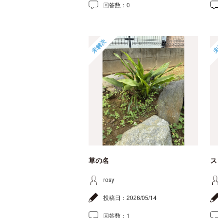
回答数：
0
未解決
未
草の名
ス
rosy
投稿日：
2026/05/14
回答数：
1