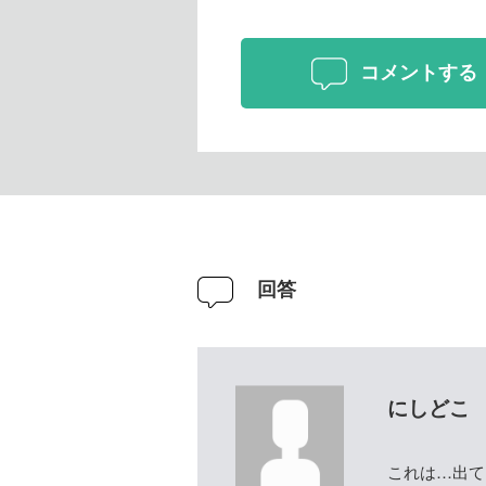
コメントする
回答
にしどこ
これは…出て