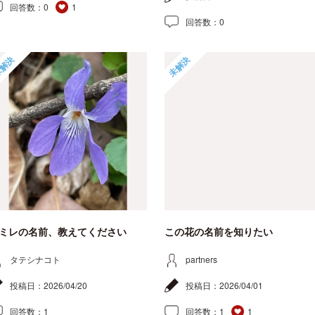
回答数：
0
1
回答数：
0
解決
未解決
ミレの名前、教えてください
この花の名前を知りたい
タテシナコト
partners
投稿日：
2026/04/20
投稿日：
2026/04/01
回答数：
1
回答数：
1
1