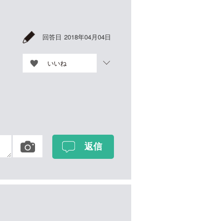
回答日
2018年04月04日
いいね
な
ま