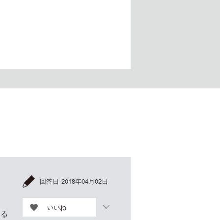
回答日
2018年04月02日
いいね
くる