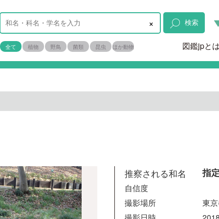
×
検索
図鑑jpと
全て
植物
野鳥
菌類
昆虫
ほか動物
推察される和名
指
自信度
撮影場所
東京
撮影日時
2018