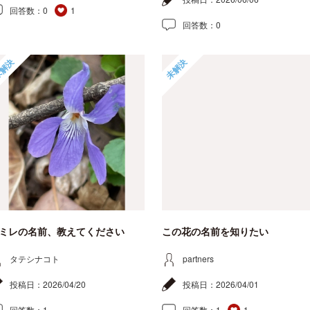
回答数：
0
1
回答数：
0
解決
未解決
ミレの名前、教えてください
この花の名前を知りたい
タテシナコト
partners
投稿日：
2026/04/20
投稿日：
2026/04/01
回答数：
1
回答数：
1
1