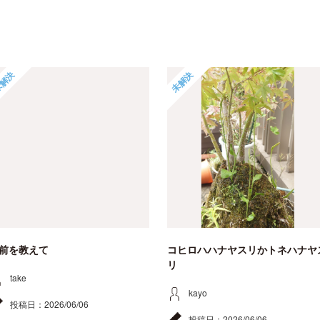
解決
未解決
前を教えて
コヒロハハナヤスリかトネハナヤ
リ
take
kayo
投稿日：
2026/06/06
投稿日：
2026/06/06