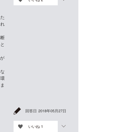
ま
いた
われ
の断
かと
信が
来な
育環
いま
回答日
2018年05月27日
いいね
1