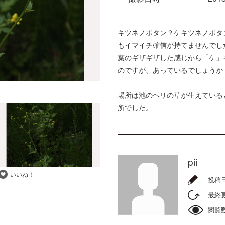
キツネノボタン？ケキツネノボタ
もイマイチ確信が持てませんでし
葉のギザギザした感じから「ケ」
のですが、あっているでしょうか
場所は池のヘリの草が生えている
所でした。
pii
いいね！
投稿
最終
閲覧