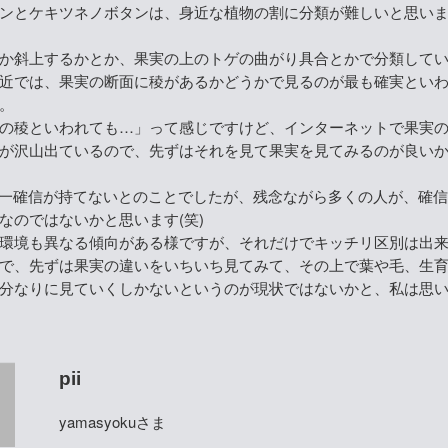
ンとケキツネノボタンは、身近な植物の割に分類が難しいと思い
か斜上するかとか、果実の上のトゲの曲がり具合とかで分類して
近では、果実の断面に稜があるかどうかで見るのが最も確実とい
。
の稜といわれても…」って感じですけど、インターネットで果実
が沢山出ているので、先ずはそれを見て果実を見てみるのが良い
、今一確信が持てないとのことでしたが、残念ながら多くの人が、確
なのではないかと思います(笑)
環境も異なる傾向がある様ですが、それだけでキッチリ区別は出
で、先ずは果実の違いをいちいち見てみて、その上で葉や毛、生
分なりに見ていくしかないというのが現状ではないかと、私は思
pii
yamasyokuさま