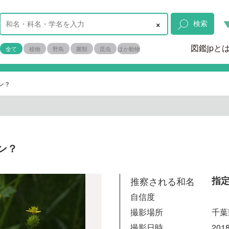
×
検索
図鑑jpと
全て
植物
野鳥
菌類
昆虫
ほか動物
ン？
ン？
推察される和名
指
自信度
撮影場所
千葉
撮影日時
2018