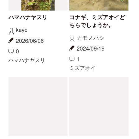
ゴンちゃん
yamasyoku
2023/09/15
2023/09/08
2
2
0
1
カリガネソウ
ツチアケビ
珍しい白花
今話題の寄生植物！
物臭狸
カモシカ
2023/09/03
2023/08/20
0
6
0
11
ヤツタカネアザミ
ヤッコソウ