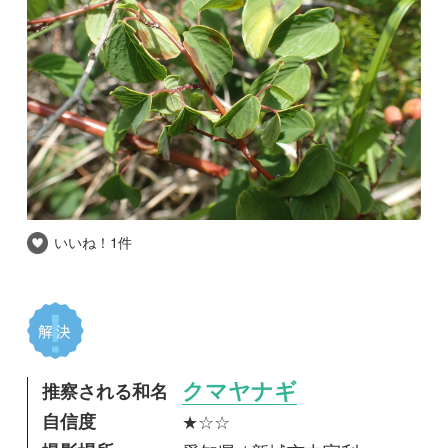
いいね！
1件
推察される和名
クマヤナギ
自信度
★☆☆
撮影場所
愛知県 / 新城市中宇利
撮影日時
2018-06-01
蛇紋岩地の草原にありました。蔓性です。
れぴこ