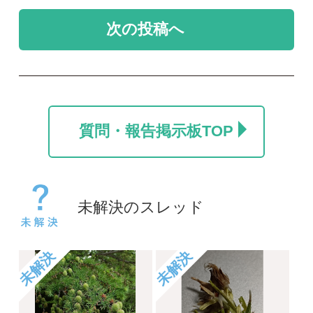
カラマツ
名前を教えて
ポール
take
2026/07/24
2026/06/06
0
0
1
未解決
未解決
コヒロハハナヤスリか
草の名
トネハナヤスリ
rosy