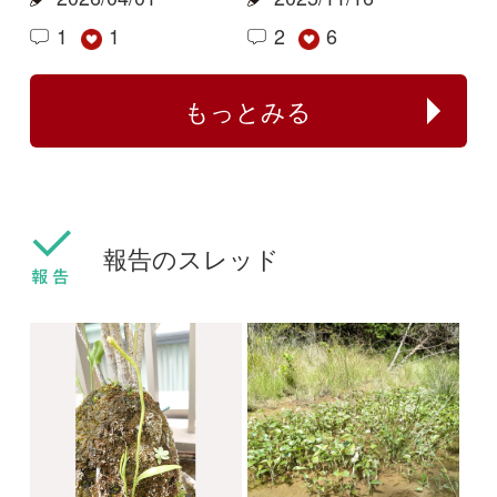
センボンヤリが咲きま
フタバムグラ属の外来
した
種
ねこねこ
yamasyoku
2024/03/30
2024/03/28
0
0
センボンヤリ
タマザキフタバムグラ
カリガネソウ❓
ツチアケビは被食散布