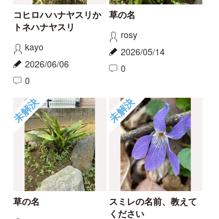
この花の名前を知りた
何という植物でしょ
い
う？
partners
c28201
2026/04/01
2025/11/16
1
1
2
6
もっとみる
報告のスレッド