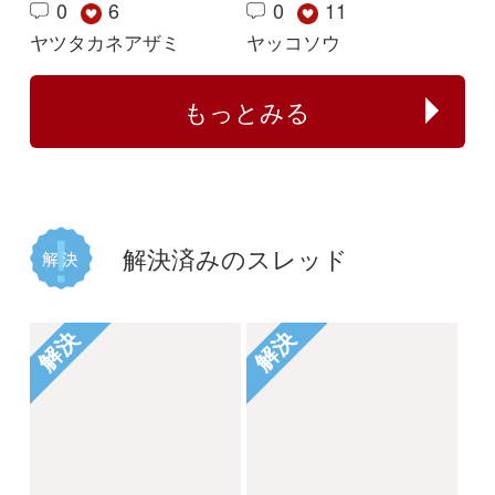
植物の名前が分かる方
何のイチゴでしょう
教えてください。
か？
じゃがぽてこ
buntama
2025/06/01
2024/10/15
1
1
2
1
イシミカワ
ビロードイチゴ
解決
解決