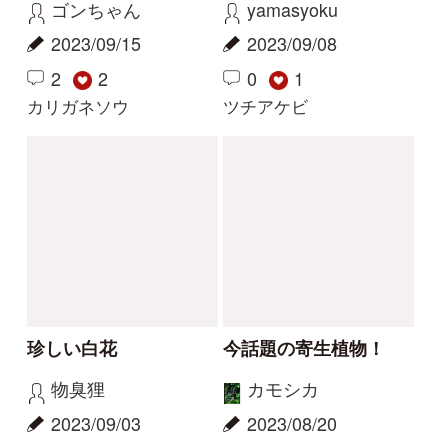
2026/05/01
2
1
2
その他（植物）
ナルトサワギク
解決
解決
この花の写真を教えて
花の名前を教えてくだ
ください
さい
レザン
yoshim
2026/04/19
2025/07/11
2
1
1
タチガシワ
キツリフネ
解決
解決