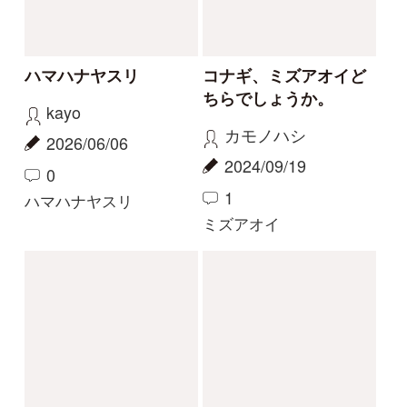
カリガネソウ❓
ツチアケビは被食散布
ゴンちゃん
yamasyoku
2023/09/15
2023/09/08
2
2
0
1
カリガネソウ
ツチアケビ
珍しい白花
今話題の寄生植物！
物臭狸
カモシカ