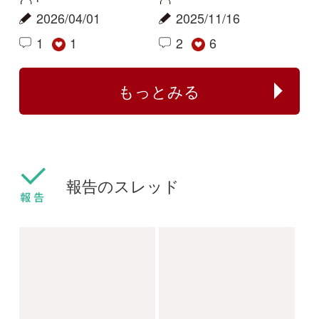
センボンヤリが咲きま
フタバムグラ属の外来
した
種
ねこねこ
yamasyoku
2024/03/30
2024/03/28
0
0
センボンヤリ
タマザキフタバムグラ