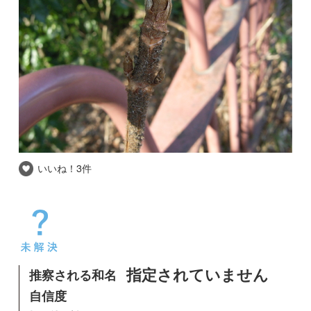
いいね！
3件
推察される和名
指定されていません
自信度
撮影場所
東京都
撮影日時
2009-02-07
井の頭公園で撮影しました。
昔撮ったもので、高木か低木かなど覚えていな
いのですが。。