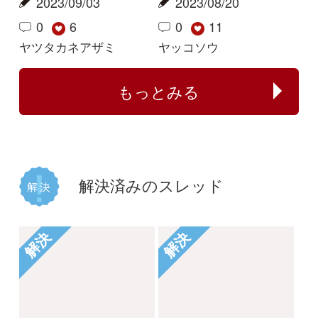
2
1
1
タチガシワ
キツリフネ
解決
解決
植物の名前が分かる方
何のイチゴでしょう
教えてください。
か？
じゃがぽてこ
buntama
2025/06/01
2024/10/15
1
1
2
1
イシミカワ
ビロードイチゴ
解決
解決