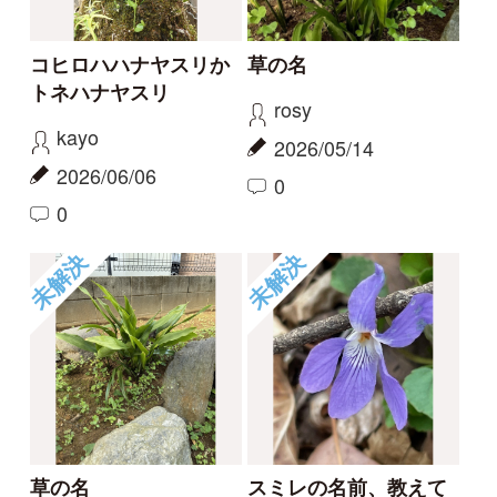
2026/04/20
1
1
未解決
未解決
この花の名前を知りた
何という植物でしょ
い
う？
partners
c28201
2026/04/01
2025/11/16
1
1
2
6
もっとみる