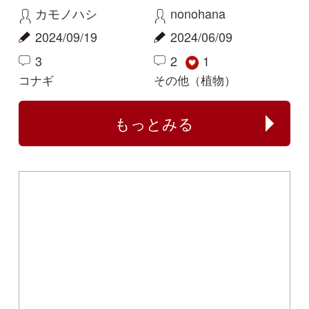
Copyright ©2016 Yama-kei Publishers co.,Ltd.
An impress Group Company. All rights reserved.