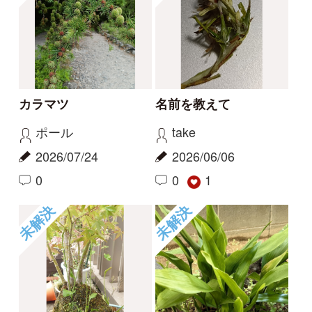
コヒロハハナヤスリか
草の名
トネハナヤスリ
rosy
kayo
2026/05/14
2026/06/06
0
0
未解決
未解決
草の名
スミレの名前、教えて
ください
rosy
タテシナコト
2026/05/14