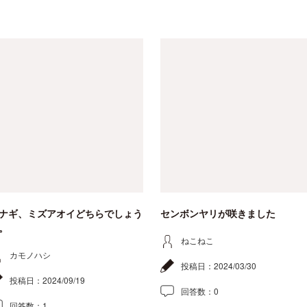
ナギ、ミズアオイどちらでしょう
センボンヤリが咲きました
。
ねこねこ
カモノハシ
投稿日：
2024/03/30
投稿日：
2024/09/19
回答数：
0
回答数：
1