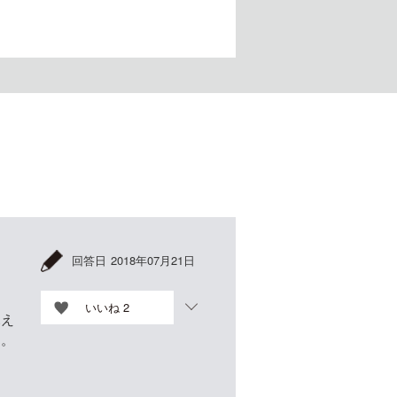
回答日
2018年07月21日
いいね
2
見え
す。