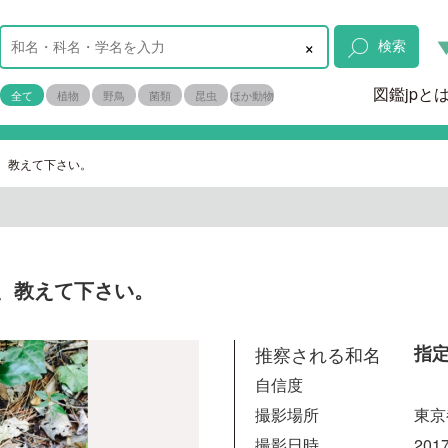
×
検索
図鑑jpと
全て
植物
野鳥
菌類
昆虫
ほか動物
、教えて下さい。
、教えて下さい。
推察される和名
指
自信度
撮影場所
東京
撮影日時
2017