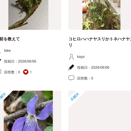
前を教えて
コヒロハハナヤスリかトネハナヤ
リ
take
kayo
投稿日：
2026/06/06
投稿日：
2026/06/06
回答数：
0
1
回答数：
0
解決
未解決