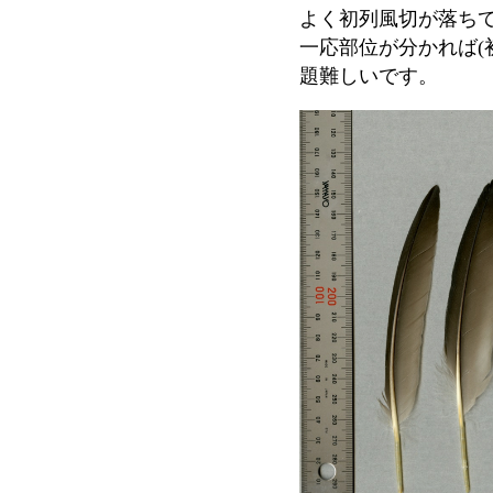
よく初列風切が落ち
一応部位が分かれば
(
題難しいです。