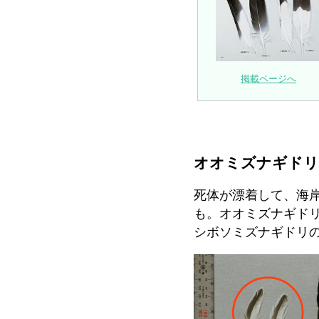
掲載ページへ
オオミズナギド
死体が漂着して、海
も。オオミズナギド
シボソミズナギドリ