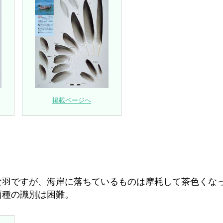
掲載ページへ
な羽ですが、海岸に落ちているものは摩耗して茶色くな
両種の識別は困難。