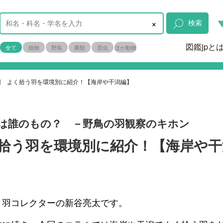
×
検索
図鑑jpと
全て
植物
野鳥
菌類
昆虫
ほか動物
回 よく拾う羽を環境別に紹介！【海岸や干潟編】
は誰のもの？ －野鳥の羽観察のキホン
拾う羽を環境別に紹介！【海岸や干
！羽コレクターの新谷亮太です。