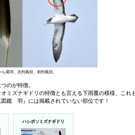
から尾羽、次列風切、初列風切。
立つのが特徴。
オオミズナギドリの特徴とも言える下雨覆の模様、これ
真図鑑 羽』には掲載されていない部位です！
ハシボソミズナギドリ