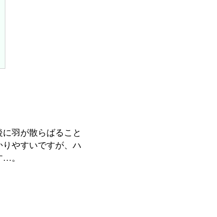
後に羽が散らばること
かりやすいですが、ハ
す…。