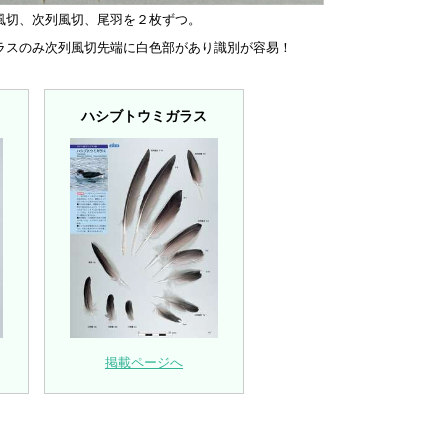
風切、次列風切、尾羽を２枚ずつ。
ラスのみ次列風切先端に白色部があり識別が容易！
ハシブトウミガラス
掲載ページへ