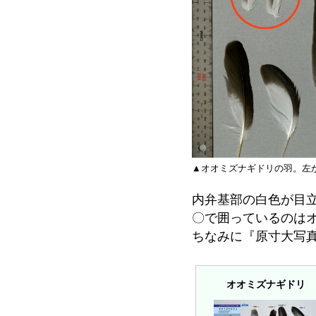
▲オオミズナギドリの羽。左
内弁基部の白色が目
〇で囲っているのは
ちなみに『原寸大写
オオミズナギドリ