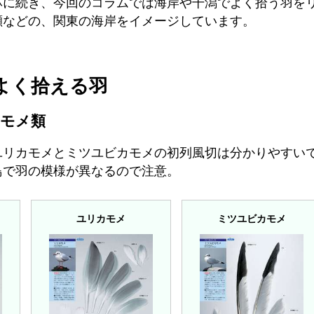
林に続き、今回のコラムでは海岸や干潟でよく拾う羽を
瀬などの、関東の海岸をイメージしています。
よく拾える羽
モメ類
ユリカモメとミツユビカモメの初列風切は分かりやすい
鳥で羽の模様が異なるので注意。
ユリカモメ
ミツユビカモメ