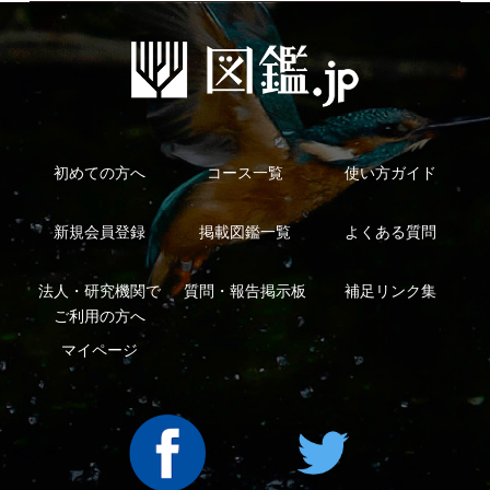
法人・研究機関で
質問・報告掲示板
補足リンク集
ご利用の方へ
マイページ
利用規約
有料会員利用規約
お問い合わせ
プライバ
｜
｜
｜
シーについて
特定商取引法に基づく表示
運営会社
インプレスグル
｜
｜
ープ