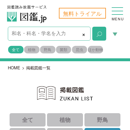
無料トライアル
MENU
×
全て
植物
野鳥
菌類
昆虫
ほか動物
HOME
>
掲載図鑑一覧
全て
植物
野鳥
菌類
昆虫
ほか動物