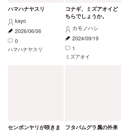
カリガネソウ
ツチアケビ
珍しい白花
今話題の寄生植物！
物臭狸
カモシカ
2023/09/03
2023/08/20
0
6
0
11
ヤツタカネアザミ
ヤッコソウ
もっとみる