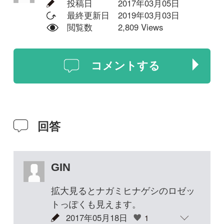
GIN
拡大見るとナガミヒナゲシのロゼッ
トっぽくも見えます。
2017年05月18日
1
zelkova
私も生育環境からみて、ナガミヒナ
ゲシだと思います。葉身は無毛に近
いですが、葉柄の基部にはしっかり
とした毛が生えているのも特徴で
す。アルカロイドを含んでいると思
うので、人やウサギが食べてはいけ
ない草でしょう。
2017年10月21日