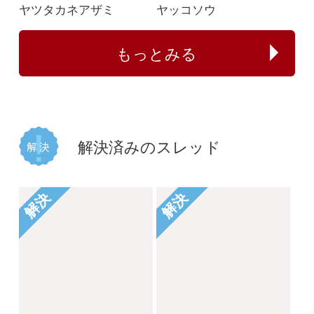
植物の名前が分かる方
何のイチゴでしょう
教えてください。
か？
じゃがぽてこ
buntama
2025/06/01
2024/10/15
1
1
2
1
イシミカワ
ビロードイチゴ
解決
解決
コナギ、ミズアオイど
このコケは何でしょう
ちらでしょうか。
か。