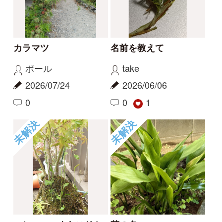
未解決
未解決
草の名
スミレの名前、教えて
ください
rosy
タテシナコト
2026/05/14
2026/04/20
1
1
未解決
未解決