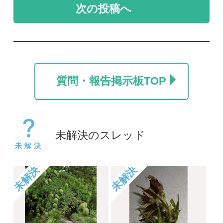
カラマツ
名前を教えて
ポール
take
2026/07/24
2026/06/06
0
0
1
未解決
未解決
コヒロハハナヤスリか
草の名
トネハナヤスリ
rosy
kayo
2026/05/14
2026/06/06
0
0