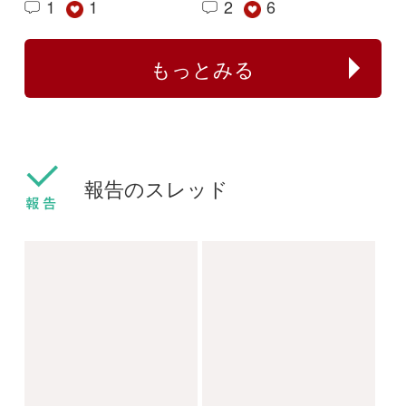
センボンヤリが咲きま
フタバムグラ属の外来
した
種
ねこねこ
yamasyoku
2024/03/30
2024/03/28
0
0
センボンヤリ
タマザキフタバムグラ
カリガネソウ❓
ツチアケビは被食散布
ゴンちゃん
yamasyoku
2023/09/15
2023/09/08
2
2
0
1