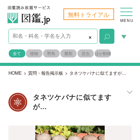
無料トライアル
MENU
×
全て
植物
野鳥
菌類
昆虫
ほか動物
HOME
>
質問・報告掲示板
>
タネツケバナに似てますが…
タネツケバナに似てます
が…