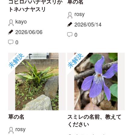
この花の名前を知りた
何という植物でしょ
い
う？
partners
c28201
2026/04/01
2025/11/16
1
1
2
6
もっとみる
報告のスレッド